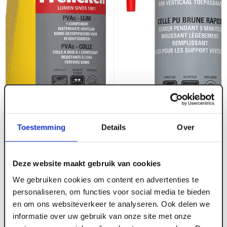
Toestemming
Details
Over
ART000991
Frencken Novacol D4 1K
Deze website maakt gebruik van cookies
flacon 750 gr
ART000976
We gebruiken cookies om content en advertenties te
Frencken
personaliseren, om functies voor social media te bieden
Constructielijm C5 310
en om ons websiteverkeer te analyseren. Ook delen we
Voorraad:
10
+
ml
informatie over uw gebruik van onze site met onze
Voorraad:
10
+