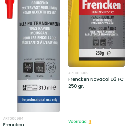
ART000989
Frencken Novacol D3 FC
250 gr.
ART000984
Voorraad:
9
Frencken