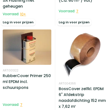
SA Flashing met
(Ca. 60 m² / vat)
geheugen
Voorraad:
7
Voorraad:
10
+
Log in voor prijzen
Log in voor prijzen
ART001322
RubberCover Primer 250
ml EPDM incl.
ART004366
schuurspons
BossCover zelfkl. EPDM
6" Afdekstrip
naadafdichting 152 mm
Voorraad:
7
x 7,62 m¹