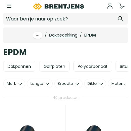
Ga naar hoofdinhoud
EPDM
/
Dakbedekking
/
EPDM
EPDM
Dakpannen
Golfplaten
Polycarbonaat
Bitu
Merk
Lengte
Breedte
Dikte
Materiaal
40 producten