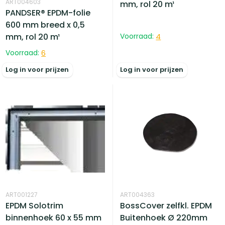
ART004603
mm, rol 20 m¹
PANDSER® EPDM-folie
600 mm breed x 0,5
mm, rol 20 m¹
Voorraad:
4
Voorraad:
6
Log in voor prijzen
Log in voor prijzen
ART001227
ART004363
EPDM Solotrim
BossCover zelfkl. EPDM
binnenhoek 60 x 55 mm
Buitenhoek Ø 220mm