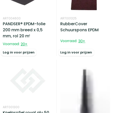
ART004600
ART001325
PANDSER® EPDM-folie
RubberCover
200 mm breed x 0,5
Schuurspons EPDM
mm, rol 20 m¹
Voorraad:
30
+
Voorraad:
20
+
Log in voor prijzen
Log in voor prijzen
ART001300
Knelprofiel roval alu 50