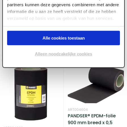
ART004602
partners kunnen deze gegevens combineren met andere
PANDSER® EPDM-folie
informatie die u aan ze heeft verstrekt of die ze hebben
400 mm breed x 0,5
verzameld op basis van uw gebruik van hun services.
ART004601
mm, rol 20 m¹
PANDSER® EPDM-folie
300 mm breed x 0,5
Alle cookies toestaan
mm, rol 20 m¹
Voorraad:
3
Voorraad:
5
Alleen noodzakelijke cookies
Log in voor prijzen
Log in voor prijzen
ART004604
PANDSER® EPDM-folie
900 mm breed x 0,5