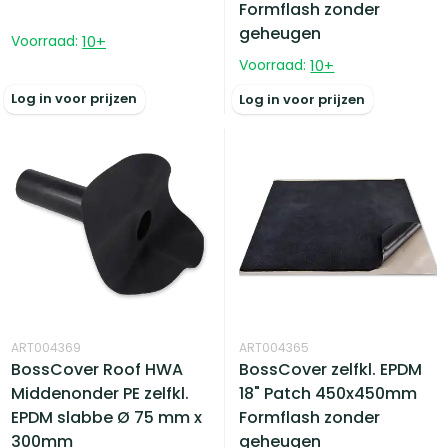
Formflash zonder
geheugen
Voorraad:
10
+
Voorraad:
10
+
Log in voor prijzen
Log in voor prijzen
ART004369
ART004365
BossCover Roof HWA
BossCover zelfkl. EPDM
Middenonder PE zelfkl.
18" Patch 450x450mm
EPDM slabbe Ø 75 mm x
Formflash zonder
300mm
geheugen