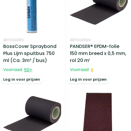
ART004360
ART004599
BossCover Spraybond
PANDSER® EPDM-folie
Plus Lijm spuitbus 750
150 mm breed x 0,5 mm,
ml (Ca. 3m² / bus)
rol 20 m¹
Voorraad:
50
+
Voorraad:
9
Log in voor prijzen
Log in voor prijzen