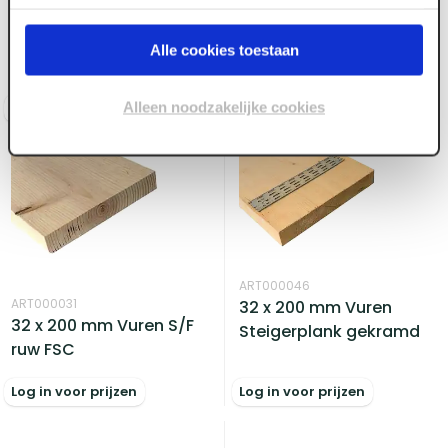
29 x 195 mm Vuren
32 x 75 mm Vuren
Steigerplank grijs
Ruiterplank ruw
Alle cookies toestaan
gespoten PEFC
Alleen noodzakelijke cookies
Log in voor prijzen
Log in voor prijzen
ART000046
ART000031
32 x 200 mm Vuren
32 x 200 mm Vuren S/F
Steigerplank gekramd
ruw FSC
Log in voor prijzen
Log in voor prijzen