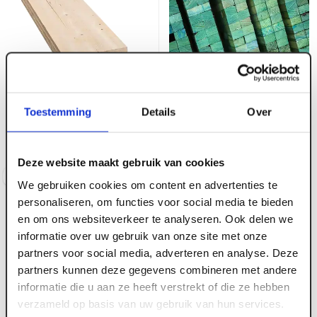
ART000028
Toestemming
Details
Over
ART000035
22 x 150 mm Vuren ruw
23 x 38 mm Vuren
FSC
Panlat ruw groen
Deze website maakt gebruik van cookies
Log in voor prijzen
Log in voor prijzen
We gebruiken cookies om content en advertenties te
personaliseren, om functies voor social media te bieden
en om ons websiteverkeer te analyseren. Ook delen we
informatie over uw gebruik van onze site met onze
partners voor social media, adverteren en analyse. Deze
partners kunnen deze gegevens combineren met andere
informatie die u aan ze heeft verstrekt of die ze hebben
verzameld op basis van uw gebruik van hun services.
ART000045
ART000029