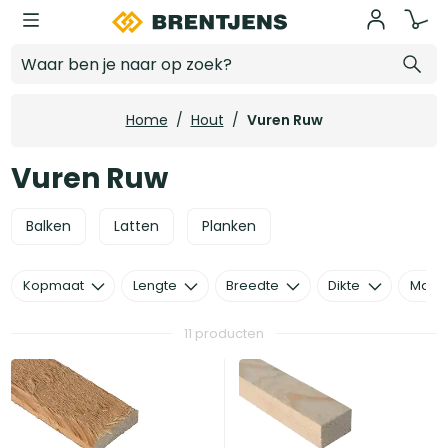
Ga naar hoofdinhoud
Vuren Ruw
Home
/
Hout
/
Vuren Ruw
Vuren Ruw
Balken
Latten
Planken
Kopmaat
Lengte
Breedte
Dikte
Mater
11 producten