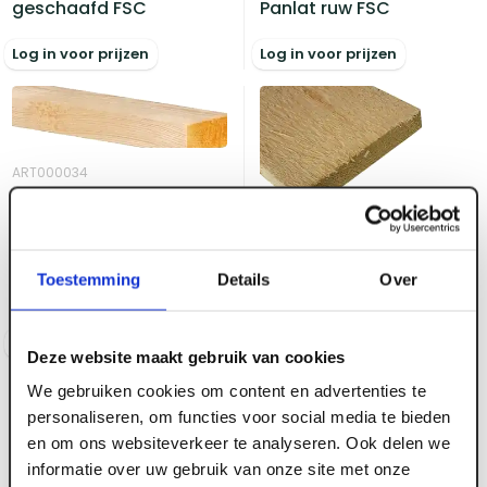
geschaafd FSC
Panlat ruw FSC
Log in voor prijzen
Log in voor prijzen
ART000034
22 x 40 mm Vuren
Panlat ruw FSC
ART000027
22 x 100 mm Vuren ruw
Toestemming
Details
Over
FSC
Log in voor prijzen
Log in voor prijzen
Deze website maakt gebruik van cookies
We gebruiken cookies om content en advertenties te
personaliseren, om functies voor social media te bieden
en om ons websiteverkeer te analyseren. Ook delen we
informatie over uw gebruik van onze site met onze