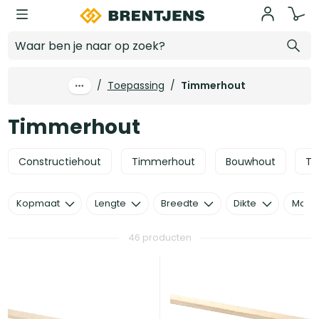
Ga naar hoofdinhoud
Timmerhout
/
Toepassing
/
Timmerhout
Timmerhout
Constructiehout
Timmerhout
Bouwhout
Tu
Kopmaat
Lengte
Breedte
Dikte
Mater
46 producten