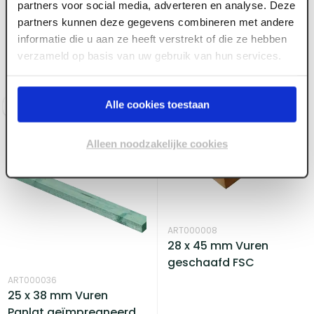
partners voor social media, adverteren en analyse. Deze
partners kunnen deze gegevens combineren met andere
ART000028
informatie die u aan ze heeft verstrekt of die ze hebben
ART000035
22 x 150 mm Vuren ruw
verzameld op basis van uw gebruik van hun services.
23 x 38 mm Vuren
FSC
Panlat ruw groen
Alle cookies toestaan
Log in voor prijzen
Log in voor prijzen
Alleen noodzakelijke cookies
ART000008
28 x 45 mm Vuren
geschaafd FSC
ART000036
25 x 38 mm Vuren
Panlat geïmpregneerd