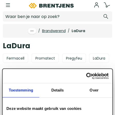
Ga naar hoofdinhoud
LaDura
/
Brandwerend
/
LaDura
LaDura
Fermacell
Promatect
Pregyfeu
LaDura
Afmeting
Lengte
Breedte
Dikte
Plaats
1 product
Toestemming
Details
Over
Deze website maakt gebruik van cookies