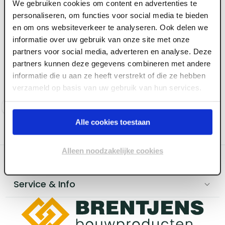
We gebruiken cookies om content en advertenties te
personaliseren, om functies voor social media te bieden
en om ons websiteverkeer te analyseren. Ook delen we
ART000480
informatie over uw gebruik van onze site met onze
12.5 mm x 3000 x 1200
partners voor social media, adverteren en analyse. Deze
Gipsplaat LaDura
partners kunnen deze gegevens combineren met andere
Premium AK
informatie die u aan ze heeft verstrekt of die ze hebben
verzameld op basis van uw gebruik van hun services.
Voorraad:
230
+
Log in voor prijzen
Alle cookies toestaan
Alleen noodzakelijke cookies
Categoriëen
Service & Info