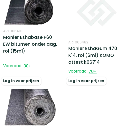
ART006481
Monier Eshabase P60
ART006482
EW bitumen onderlaag,
Monier EshaGum 470
rol (15m1)
K14, rol (6m1) KOMO
attest k66714
Voorraad:
30
+
Voorraad:
70
+
Log in voor prijzen
Log in voor prijzen