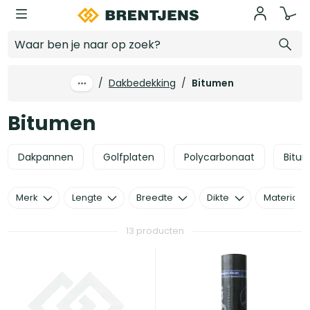
Ga naar hoofdinhoud
Bitumen
/
Dakbedekking
/
Bitumen
Bitumen
Dakpannen
Golfplaten
Polycarbonaat
Bitu
Merk
Lengte
Breedte
Dikte
Materiaal
13 producten