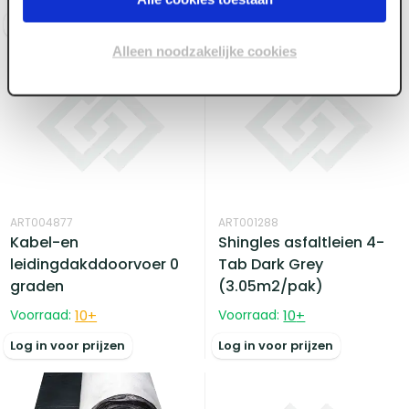
Log in voor prijzen
Log in voor prijzen
Alleen noodzakelijke cookies
ART004877
ART001288
Kabel-en
Shingles asfaltleien 4-
leidingdakddoorvoer 0
Tab Dark Grey
graden
(3.05m2/pak)
Voorraad:
10
+
Voorraad:
10
+
Log in voor prijzen
Log in voor prijzen