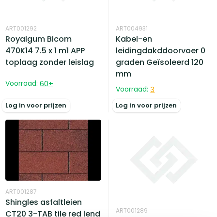
ART001292
ART004931
Royalgum Bicom
Kabel-en
470K14 7.5 x 1 m1 APP
leidingdakddoorvoer 0
toplaag zonder leislag
graden Geïsoleerd 120
mm
Voorraad:
60
+
Voorraad:
3
Log in voor prijzen
Log in voor prijzen
ART001287
Shingles asfaltleien
ART001289
CT20 3-TAB tile red lend