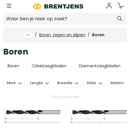
Ga naar hoofdinhoud
Boren
/
Boren, zagen en slijpen
/
Boren
Boren
Boren
Cirkelzaagbladen
Diamantzaagbladen
Merk
Lengte
Breedte
Dikte
Materiaal
243 producten