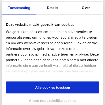
ART000556
Betonpoer antraciet
Toestemming
Details
Over
Voorraad:
20
+
glad TH-02 150 x 150 x
580mm incl RVS
stelanker
Deze website maakt gebruik van cookies
Voorraad:
50
+
We gebruiken cookies om content en advertenties te
personaliseren, om functies voor social media te bieden
Log in voor prijzen
Log in voor prijzen
en om ons websiteverkeer te analyseren. Ook delen we
informatie over uw gebruik van onze site met onze
partners voor social media, adverteren en analyse. Deze
partners kunnen deze gegevens combineren met andere
informatie die u aan ze heeft verstrekt of die ze hebben
verzameld op basis van uw gebruik van hun services.
Alle cookies toestaan
Alleen noodzakelijke cookies