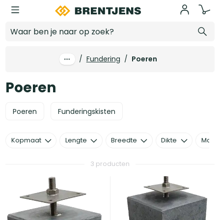
Ga naar hoofdinhoud
Poeren
/
Fundering
/
Poeren
Poeren
Poeren
Funderingskisten
Kopmaat
Lengte
Breedte
Dikte
Mater
3 producten