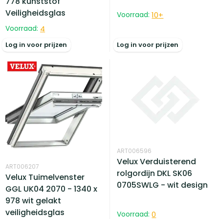
778 kunststof
Veiligheidsglas
Voorraad:
10
+
Voorraad:
4
Log in voor prijzen
Log in voor prijzen
ART006596
Velux Verduisterend
ART006207
rolgordijn DKL SK06
Velux Tuimelvenster
0705SWLG - wit design
GGL UK04 2070 - 1340 x
978 wit gelakt
veiligheidsglas
Voorraad:
0