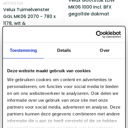
Velux Gootstuk EDW
ART005704
MK06 1000 incl. BFX
Velux Tuimelvenster
gegolfde dakmat
GGL MK06 2070 - 780 x
1178, wit &
veiligheidsglas
Voorraad:
10
+
Voorraad:
10
+
Log in voor prijzen
Log in voor prijzen
Toestemming
Details
Over
Deze website maakt gebruik van cookies
We gebruiken cookies om content en advertenties te
personaliseren, om functies voor social media te bieden
en om ons websiteverkeer te analyseren. Ook delen we
informatie over uw gebruik van onze site met onze
partners voor social media, adverteren en analyse. Deze
partners kunnen deze gegevens combineren met andere
ART005566
ART005703
informatie die u aan ze heeft verstrekt of die ze hebben
Velux Tuimelvenster,
Velux Tuimelvenster
verzameld op basis van uw gebruik van hun services.