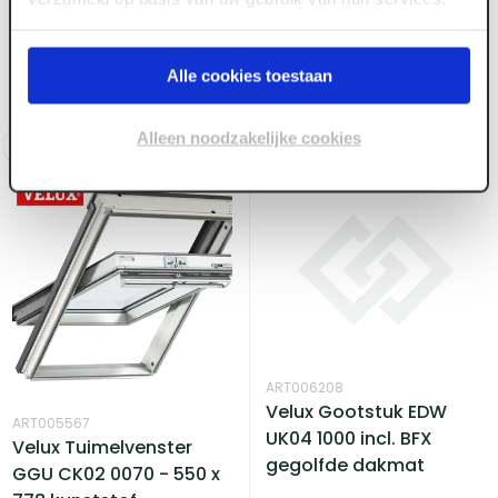
kunststof,
GGU MK04 0070 - 780 x
veiligheidsglas GGU
978 kunststof &
SK06 0070
veiligheidsglas
Alle cookies toestaan
Voorraad:
3
Voorraad:
7
Alleen noodzakelijke cookies
Log in voor prijzen
Log in voor prijzen
ART006208
Velux Gootstuk EDW
ART005567
UK04 1000 incl. BFX
Velux Tuimelvenster
gegolfde dakmat
GGU CK02 0070 - 550 x