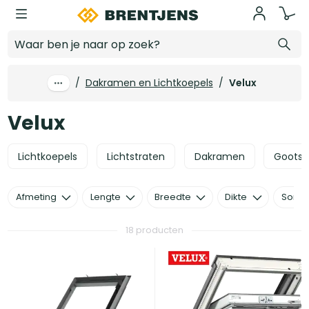
Ga naar hoofdinhoud
Velux
/
Dakramen en Lichtkoepels
/
Velux
Velux
Lichtkoepels
Lichtstraten
Dakramen
Gootst
Afmeting
Lengte
Breedte
Dikte
Sorte
18 producten