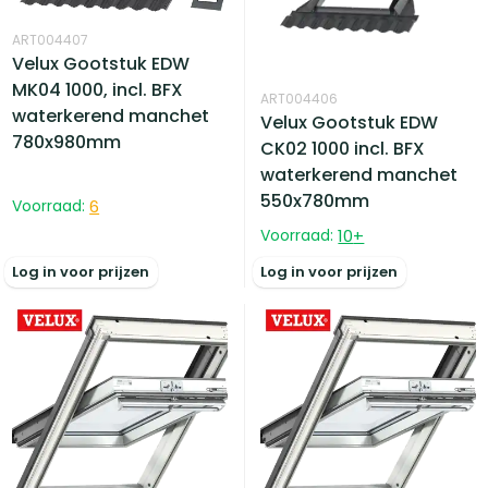
ART004407
Velux Gootstuk EDW
MK04 1000, incl. BFX
ART004406
waterkerend manchet
Velux Gootstuk EDW
780x980mm
CK02 1000 incl. BFX
waterkerend manchet
550x780mm
Voorraad:
6
Voorraad:
10
+
Log in voor prijzen
Log in voor prijzen