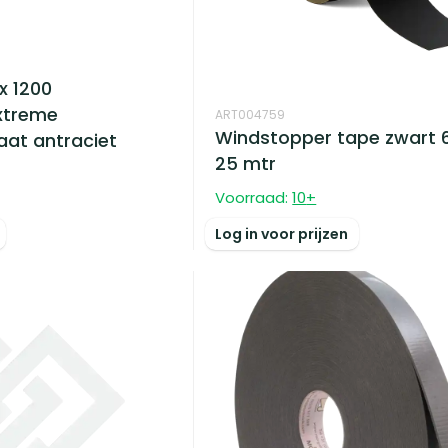
x 1200
xtreme
ART004759
Windstopper tape zwart
at antraciet
25 mtr
Voorraad:
10
+
Log in voor prijzen