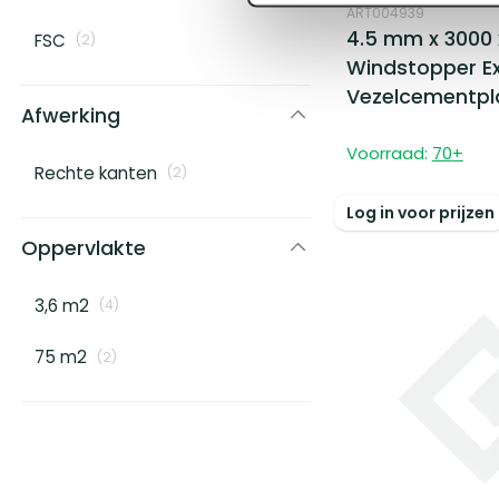
ART004939
4.5 mm x 3000 
FSC
(
2
)
Windstopper E
Vezelcementpla
Afwerking
Voorraad:
70
+
Rechte kanten
(
2
)
Log in voor prijzen
Oppervlakte
3,6 m2
(
4
)
75 m2
(
2
)