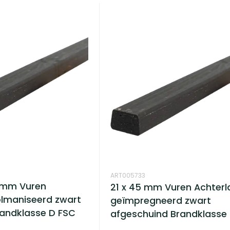
ART005733
0 mm Vuren
21 x 45 mm Vuren Achterl
olmaniseerd zwart
geïmpregneerd zwart
andklasse D FSC
afgeschuind Brandklasse