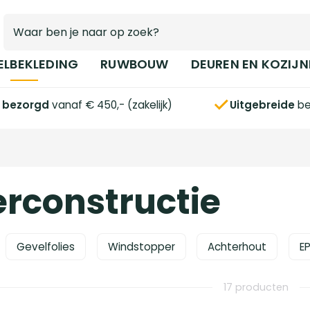
ELBEKLEDING
RUWBOUW
DEUREN EN KOZIJN
s bezorgd
vanaf € 450,- (zakelijk)
Uitgebreide
be
rconstructie
Gevelfolies
Windstopper
Achterhout
E
17 producten