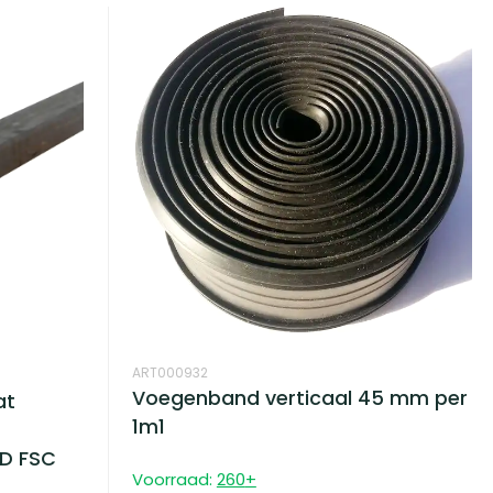
ART000932
Voegenband verticaal 45 mm per
at
1m1
 D FSC
Voorraad:
260
+