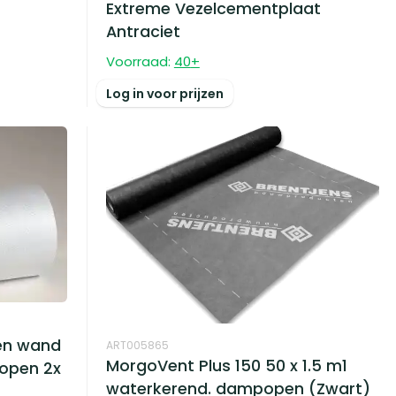
Extreme Vezelcementplaat
Antraciet
Voorraad:
40
+
Log in voor prijzen
en wand
ART005865
MorgoVent Plus 150 50 x 1.5 m1
popen 2x
waterkerend. dampopen (Zwart)