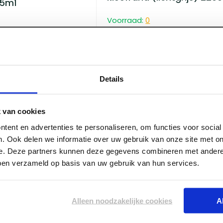
.5m1
Voorraad:
0
Log in voor prijzen
Details
 van cookies
tent en advertenties te personaliseren, om functies voor socia
. Ook delen we informatie over uw gebruik van onze site met on
e. Deze partners kunnen deze gegevens combineren met andere 
bben verzameld op basis van uw gebruik van hun services.
ART004409
MorgoVent 150 dak+wan
50x1,50m1 waterkerend,
Alleen noodzakelijke cookies
A
dampopen (2623) blauw