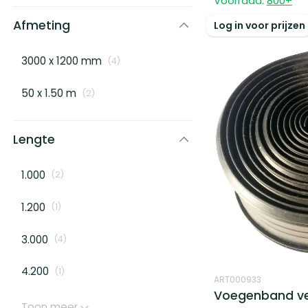
Voorraad:
800
+
Afmeting
Log in voor prijzen
3000 x 1200 mm
(
4
)
50 x 1.50 m
(
2
)
Lengte
1.000
(
2
)
1.200
(
1
)
3.000
(
4
)
4.200
(
1
)
ART000933
Voegenband ve
Toon meer