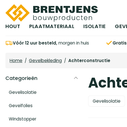
Ga naar hoofdinhoud
HOUT
PLAATMATERIAAL
ISOLATIE
GEV
Vóór 12 uur besteld,
morgen in huis
Grati
Home
/
Gevelbekleding
/
Achterconstructie
Achte
Categorieën
Gevelisolatie
Gevelisolatie
Gevelfolies
Windstopper