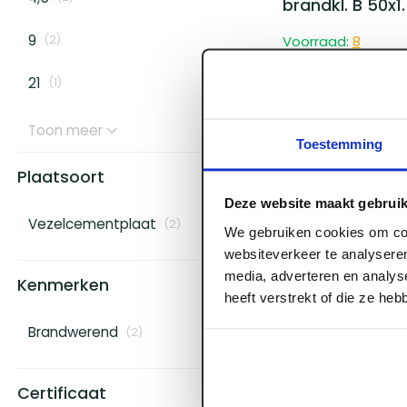
brandkl. B 50x1
9
Voorraad:
8
(
2
)
Log in voor prijzen
21
(
1
)
Toon meer
Toestemming
Plaatsoort
Deze website maakt gebruik
Vezelcementplaat
(
2
)
We gebruiken cookies om con
websiteverkeer te analyseren
media, adverteren en analys
Kenmerken
heeft verstrekt of die ze he
Brandwerend
(
2
)
Certificaat