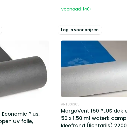
Voorraad:
140
+
Log in voor prijzen
ART001365
MorgoVent 150 PLUS dak 
 Economic Plus,
50 x 1.50 m1 waterk dam
en UV folie,
kleefrand (lichtgrijs) 2200