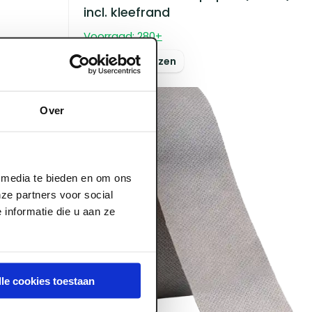
incl. kleefrand
Voorraad:
280
+
Log in voor prijzen
Over
l media te bieden en om ons
ze partners voor social
informatie die u aan ze
d
lle cookies toestaan