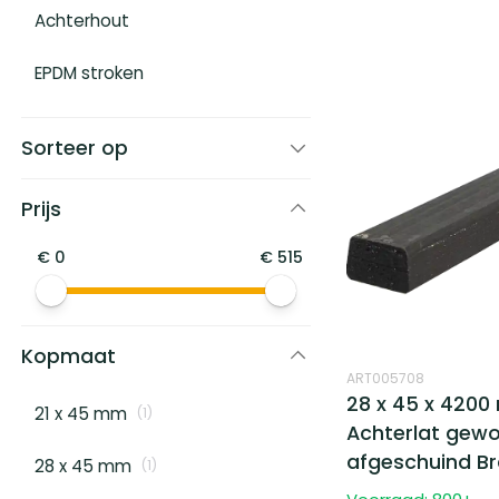
Achterhout
EPDM stroken
Sorteer op
Prijs
€
0
€
515
Kopmaat
ART005708
28 x 45 x 420
21 x 45 mm
(
1
)
Achterlat gew
afgeschuind Br
28 x 45 mm
(
1
)