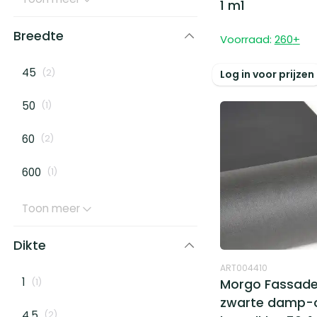
1 m1
Breedte
Voorraad:
260
+
45
(
2
)
Log in voor prijzen
50
(
1
)
60
(
2
)
600
(
1
)
Toon meer
Dikte
ART004410
1
Morgo Fassade
(
1
)
zwarte damp-op
4,5
(
2
)