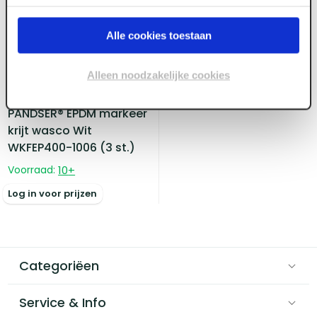
Alle cookies toestaan
Alleen noodzakelijke cookies
ART004593
PANDSER® EPDM markeer
krijt wasco Wit
WKFEP400-1006 (3 st.)
Voorraad:
10
+
Log in voor prijzen
Categoriëen
Service & Info