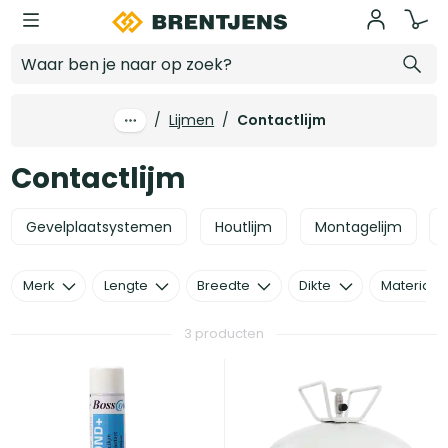
Ga naar hoofdinhoud
Contactlijm
/
Lijmen
/
Contactlijm
Contactlijm
Gevelplaatsystemen
Houtlijm
Montagelijm
Merk
Lengte
Breedte
Dikte
Materiaal
3 producten