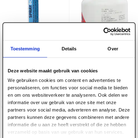
ART004360
BossCover Spraybond
Toestemming
Details
Over
Plus Lijm spuitbus 750
ml (Ca. 3m² / bus)
ART004361
BossCover Spraybond
Deze website maakt gebruik van cookies
Plus Lijm drukvat 17 liter
We gebruiken cookies om content en advertenties te
Voorraad:
50
+
(Ca. 60 m² / vat)
personaliseren, om functies voor social media te bieden
Voorraad:
7
en om ons websiteverkeer te analyseren. Ook delen we
informatie over uw gebruik van onze site met onze
Log in voor prijzen
Log in voor prijzen
partners voor social media, adverteren en analyse. Deze
partners kunnen deze gegevens combineren met andere
informatie die u aan ze heeft verstrekt of die ze hebben
verzameld op basis van uw gebruik van hun services.