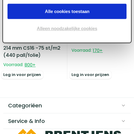
ART001071
Alle cookies toestaan
Cantillana
Kalkzandsteen
zomerlijm M15 A/B 25 kg
ART001066
Alleen noodzakelijke cookies
Kalkzandsteen VW
Waalformaat 102 x 55 x
214 mm CS16 -75 st/m2
Voorraad:
170
+
(440 pall/folie)
Voorraad:
800
+
Log in voor prijzen
Log in voor prijzen
Categoriëen
Service & Info