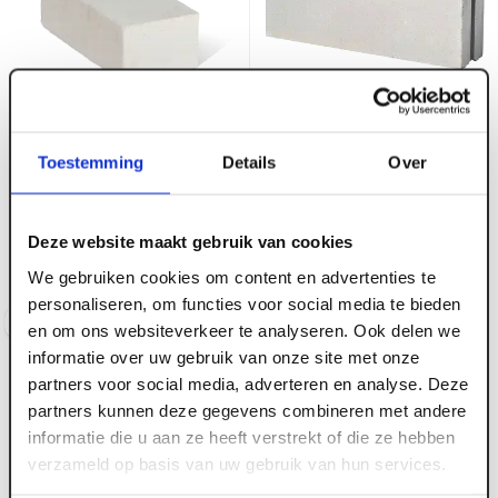
ART001067
Kalkzandsteen Lijmblok
L100/198 437 mm CS12
ART001065
Toestemming
Details
Over
Kalkzandsteen VW
(11.4 st/m2-110
Maasformaat 214 x 102 x
st/pall/folie)
82 mm CS16 -45 st/m2
Deze website maakt gebruik van cookies
(520 pall/folie)
Voorraad:
740
+
We gebruiken cookies om content en advertenties te
Voorraad:
800
+
personaliseren, om functies voor social media te bieden
Log in voor prijzen
Log in voor prijzen
en om ons websiteverkeer te analyseren. Ook delen we
informatie over uw gebruik van onze site met onze
partners voor social media, adverteren en analyse. Deze
partners kunnen deze gegevens combineren met andere
informatie die u aan ze heeft verstrekt of die ze hebben
verzameld op basis van uw gebruik van hun services.