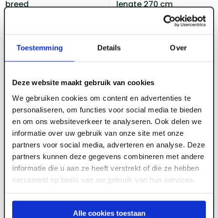
breed
lengte 270 cm
Voorraad:
10
+
Voorraad:
30
+
Log in voor prijzen
Log in voor prijzen
Toestemming
Details
Over
Deze website maakt gebruik van cookies
We gebruiken cookies om content en advertenties te
personaliseren, om functies voor social media te bieden
en om ons websiteverkeer te analyseren. Ook delen we
informatie over uw gebruik van onze site met onze
partners voor social media, adverteren en analyse. Deze
partners kunnen deze gegevens combineren met andere
ART004114
ART004169
PVC Florence Cremi
PVC omrandingsprofiel
informatie die u aan ze heeft verstrekt of die ze hebben
lengte 600 cm x 25 cm
2-delig 10 mm Cremi
verzameld op basis van uw gebruik van hun services.
breed
lengte 270 cm
Voorraad:
10
+
Voorraad:
10
+
Alle cookies toestaan