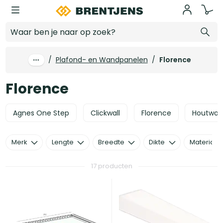
Ga naar hoofdinhoud
Florence
/
Plafond- en Wandpanelen
/
Florence
Florence
Agnes One Step
Clickwall
Florence
Houtwol
Merk
Lengte
Breedte
Dikte
Materiaal
17 producten