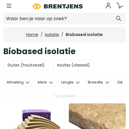
Ga naar hoofdinhoud
Biobased isolatie
Home
/
Isolatie
/
Biobased isolatie
Biobased isolatie
Gutex (houtvezel)
Isovlas (vlaswol)
Afmeting
Merk
Lengte
Breedte
Dikte
7 producten