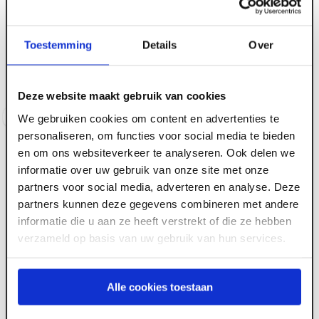
ART004421
ART001439
35 mm x 2500 x 750 mm
80 mm x 1200 x 600
Gutex Multiplex-top
Isovlas bouwisolatie
Toestemming
Details
Over
Houtvezel-isolatieplaat
PL80 Rd 2.11 (6 st/pk)
m+gr
Voorraad:
540
+
Voorraad:
800
+
Deze website maakt gebruik van cookies
Log in voor prijzen
Log in voor prijzen
We gebruiken cookies om content en advertenties te
personaliseren, om functies voor social media te bieden
en om ons websiteverkeer te analyseren. Ook delen we
informatie over uw gebruik van onze site met onze
partners voor social media, adverteren en analyse. Deze
partners kunnen deze gegevens combineren met andere
informatie die u aan ze heeft verstrekt of die ze hebben
verzameld op basis van uw gebruik van hun services.
ART001438
60 mm x 1200 x 600
Alle cookies toestaan
Isovlas bouwisolatie
ART001435
PL60 Rd 1.58 (8 st/pk)
80 mm x 1350 x 575