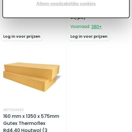
Gutex Thermoflex
Alleen noodzakelijke cookies
houtwol Rd 2.20 (6
Voorraad:
790
+
st/pk)
Voorraad:
280
+
Log in voor prijzen
Log in voor prijzen
ART004420
160 mm x 1350 x 575mm
Gutex Thermoflex
Rd4,40 Houtwol (3