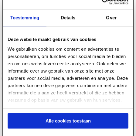
Toestemming
Details
Over
ART005705
Velux Gootstuk EDW
ART004406
MK06 1000 incl. BFX
Velux Gootstuk EDW
gegolfde dakmat
Deze website maakt gebruik van cookies
CK02 1000 incl. BFX
waterkerend manchet
We gebruiken cookies om content en advertenties te
550x780mm
personaliseren, om functies voor social media te bieden
Voorraad:
10
+
en om ons websiteverkeer te analyseren. Ook delen we
Voorraad:
10
+
informatie over uw gebruik van onze site met onze
Log in voor prijzen
Log in voor prijzen
partners voor social media, adverteren en analyse. Deze
partners kunnen deze gegevens combineren met andere
informatie die u aan ze heeft verstrekt of die ze hebben
verzameld op basis van uw gebruik van hun services.
Alle cookies toestaan
ART001339
Fakro gootstuk EHV-A 01