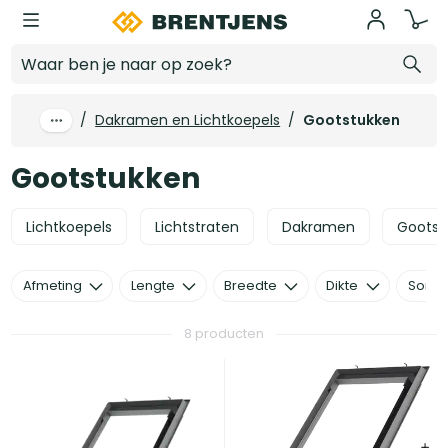
Ga naar hoofdinhoud
Gootstukken
/
Dakramen en Lichtkoepels
/
Gootstukken
Gootstukken
Lichtkoepels
Lichtstraten
Dakramen
Gootst
Afmeting
Lengte
Breedte
Dikte
Sorte
8 producten