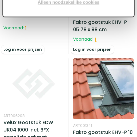
Alleen noodzakelijke cookies
55 x 78 cm
ART001340
Fakro gootstuk EHV-P
Voorraad:
1
05 78 x 98 cm
Voorraad:
1
Log in voor prijzen
Log in voor prijzen
ART006208
Velux Gootstuk EDW
ART001341
UK04 1000 incl. BFX
Fakro gootstuk EHV-P 10