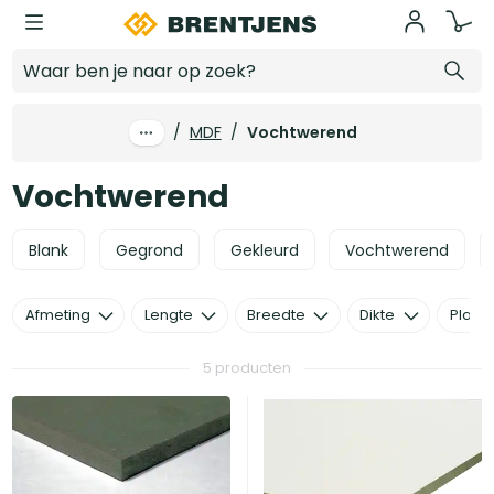
Ga naar hoofdinhoud
Vochtwerend
/
MDF
/
Vochtwerend
Vochtwerend
Blank
Gegrond
Gekleurd
Vochtwerend
Afmeting
Lengte
Breedte
Dikte
Plaats
5 producten