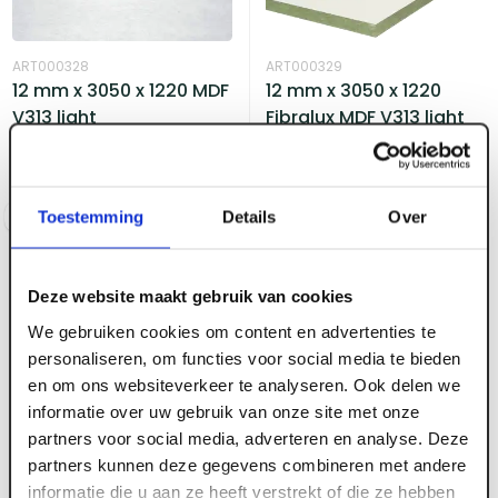
ART000328
ART000329
12 mm x 3050 x 1220 MDF
12 mm x 3050 x 1220
V313 light
Fibralux MDF V313 light
wit gegrond
Voorraad:
150
+
Voorraad:
140
+
Log in voor prijzen
Log in voor prijzen
Toestemming
Details
Over
Deze website maakt gebruik van cookies
We gebruiken cookies om content en advertenties te
personaliseren, om functies voor social media te bieden
en om ons websiteverkeer te analyseren. Ook delen we
informatie over uw gebruik van onze site met onze
ART000331
ART000332
18 mm x 3050 x 1220 MDF
18 mm x 3050 x 1220
partners voor social media, adverteren en analyse. Deze
V313 light
Fibralux MDF V313 light
partners kunnen deze gegevens combineren met andere
wit gegrond
informatie die u aan ze heeft verstrekt of die ze hebben