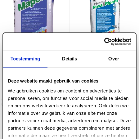
ART000868
ART000894
Mapei Mapefill zak 25
Mapei Planitop Rasa &
Toestemming
Details
Over
kg
Ripara R2 snel-
reparatiemortel beton 5
kg
Deze website maakt gebruik van cookies
Voorraad:
30
+
We gebruiken cookies om content en advertenties te
Voorraad:
5
personaliseren, om functies voor social media te bieden
Log in voor prijzen
Log in voor prijzen
en om ons websiteverkeer te analyseren. Ook delen we
informatie over uw gebruik van onze site met onze
partners voor social media, adverteren en analyse. Deze
partners kunnen deze gegevens combineren met andere
informatie die u aan ze heeft verstrekt of die ze hebben