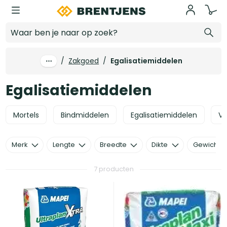
Ga naar hoofdinhoud
Egalisatiemiddelen
/
Zakgoed
/
Egalisatiemiddelen
Egalisatiemiddelen
Mortels
Bindmiddelen
Egalisatiemiddelen
Vo
Merk
Lengte
Breedte
Dikte
Gewicht
7 producten