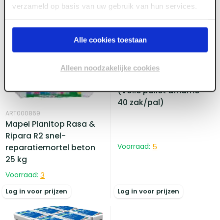
verzameld op basis van uw gebruik van hun services.
Alle cookies toestaan
ART006138
Mapei Ultraplan Trade
Alleen noodzakelijke cookies
3-40 mm zak 25 kg
(Volle pallet afname -
40 zak/pal)
ART000869
Mapei Planitop Rasa &
Ripara R2 snel-
Voorraad:
5
reparatiemortel beton
25 kg
Voorraad:
3
Log in voor prijzen
Log in voor prijzen