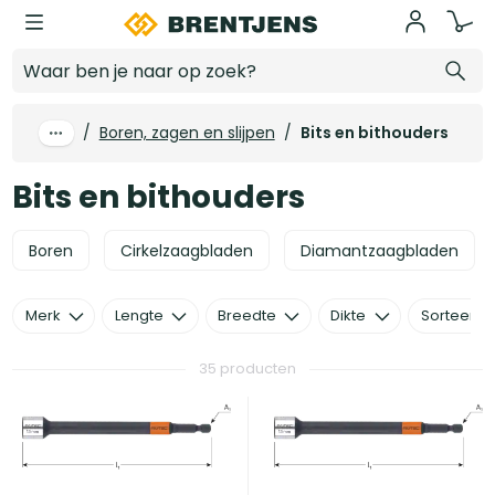
Ga naar hoofdinhoud
Bits en bithouders
/
Boren, zagen en slijpen
/
Bits en bithouders
Bits en bithouders
Boren
Cirkelzaagbladen
Diamantzaagbladen
Merk
Lengte
Breedte
Dikte
Sorteer o
35 producten