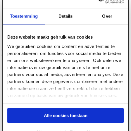
ART005562
ART005524
Toestemming
Details
Over
Rotec Dopsleutel extra
Rotec Dopsleutel
diep E6,3 bitopname SW
E6.3x50, magnetisch,
8x110/75 [1]
SW 1/4' (vpe 1)
Deze website maakt gebruik van cookies
Voorraad:
7
Voorraad:
6
We gebruiken cookies om content en advertenties te
Log in voor prijzen
Log in voor prijzen
personaliseren, om functies voor social media te bieden
en om ons websiteverkeer te analyseren. Ook delen we
informatie over uw gebruik van onze site met onze
partners voor social media, adverteren en analyse. Deze
partners kunnen deze gegevens combineren met andere
informatie die u aan ze heeft verstrekt of die ze hebben
verzameld op basis van uw gebruik van hun services.
ART005518
ART005517
Alle cookies toestaan
Rotec Dopsleutel
Rotec Dopsleutel
E6.3x50, magnetisch,
E6.3x50, magnetisch,