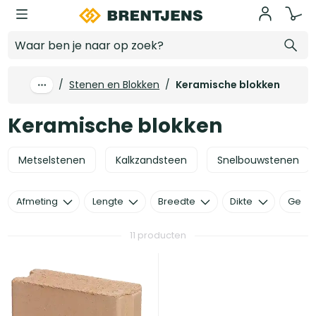
Ga naar hoofdinhoud
Keramische blokken
/
Stenen en Blokken
/
Keramische blokken
Keramische blokken
Metselstenen
Kalkzandsteen
Snelbouwstenen
Afmeting
Lengte
Breedte
Dikte
Gewic
11 producten