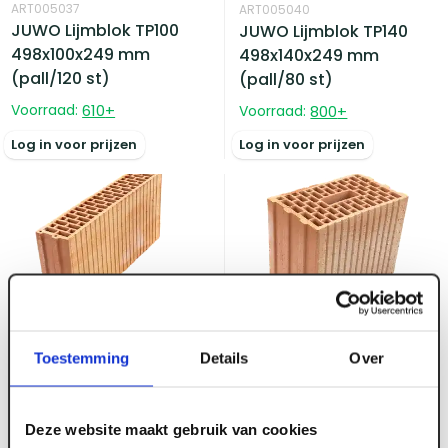
ART005037
ART005040
JUWO Lijmblok TP100
JUWO Lijmblok TP140
498x100x249 mm
498x140x249 mm
(pall/120 st)
(pall/80 st)
Voorraad:
610
+
Voorraad:
800
+
Log in voor prijzen
Log in voor prijzen
ART005038
ART005042
JUWO Lijmblok TP120
JUWO Lijmblok zonder
Toestemming
Details
Over
498x120x249 mm
lijm TP190/16
(pall/96 st)
308x190x249 mm
(pall/90 st)
Deze website maakt gebruik van cookies