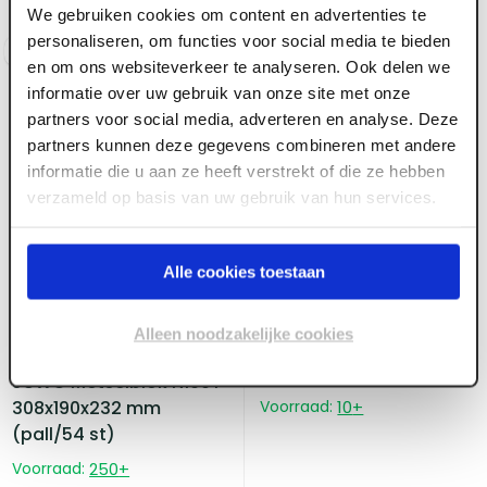
Voorraad:
500
+
Voorraad:
670
+
We gebruiken cookies om content en advertenties te
personaliseren, om functies voor social media te bieden
Log in voor prijzen
Log in voor prijzen
en om ons websiteverkeer te analyseren. Ook delen we
informatie over uw gebruik van onze site met onze
partners voor social media, adverteren en analyse. Deze
partners kunnen deze gegevens combineren met andere
informatie die u aan ze heeft verstrekt of die ze hebben
verzameld op basis van uw gebruik van hun services.
ART004062
Hardstenen dorpel 103 x
Alle cookies toestaan
12 x 2 cm gezoet
Bouwkwaliteit
Alleen noodzakelijke cookies
ART005046
JUWO Metselblok N190T
308x190x232 mm
Voorraad:
10
+
(pall/54 st)
Voorraad:
250
+