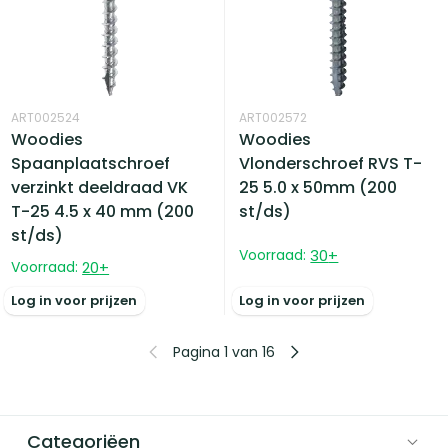
ART002524
ART002572
Woodies
Woodies
Spaanplaatschroef
Vlonderschroef RVS T-
verzinkt deeldraad VK
25 5.0 x 50mm (200
T-25 4.5 x 40 mm (200
st/ds)
st/ds)
Voorraad:
30
+
Voorraad:
20
+
Log in voor prijzen
Log in voor prijzen
Pagina 1 van 16
Categoriëen