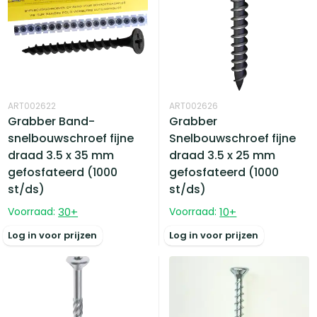
ART002622
ART002626
Grabber Band-
Grabber
snelbouwschroef fijne
Snelbouwschroef fijne
draad 3.5 x 35 mm
draad 3.5 x 25 mm
gefosfateerd (1000
gefosfateerd (1000
st/ds)
st/ds)
Voorraad:
30
+
Voorraad:
10
+
Log in voor prijzen
Log in voor prijzen