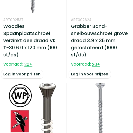
ART002537
ART002624
Woodies
Grabber Band-
Spaanplaatschroef
snelbouwschroef grove
verzinkt deeldraad VK
draad 3.9 x 35 mm
T-30 6.0 x 120 mm (100
gefosfateerd (1000
st/ds)
st/ds)
Voorraad:
20
+
Voorraad:
20
+
Log in voor prijzen
Log in voor prijzen