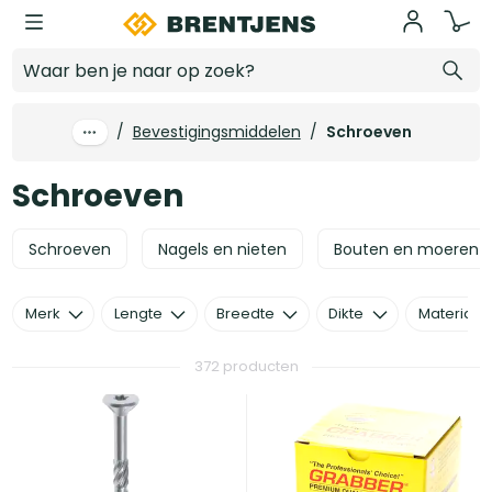
Ga naar hoofdinhoud
Schroeven
/
Bevestigingsmiddelen
/
Schroeven
Schroeven
Schroeven
Nagels en nieten
Bouten en moeren
Merk
Lengte
Breedte
Dikte
Materiaal
372 producten