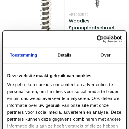
ART002520
Woodies
Spaanplaatschroef
verzinkt deeldraad VK
T-20 4.0 x 50 mm (200
st/ds)
Toestemming
Details
Over
ART002575
Deze website maakt gebruik van cookies
Voorraad:
30
+
Woodpec 5.0 x 50 RVS
We gebruiken cookies om content en advertenties te
410 DA T25 RAL 9005
personaliseren, om functies voor social media te bieden
zwart (100st/ds)
en om ons websiteverkeer te analyseren. Ook delen we
Voorraad:
0
informatie over uw gebruik van onze site met onze
partners voor social media, adverteren en analyse. Deze
Log in voor prijzen
Log in voor prijzen
partners kunnen deze gegevens combineren met andere
informatie die u aan ze heeft verstrekt of die ze hebben