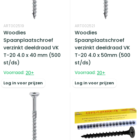
ART002519
ART002521
Woodies
Woodies
Spaanplaatschroef
Spaanplaatschroef
verzinkt deeldraad VK
verzinkt deeldraad VK
T-20 4.0 x 40 mm (500
T-20 4.0 x 50mm (500
st/ds)
st/ds)
Voorraad:
20
+
Voorraad:
20
+
Log in voor prijzen
Log in voor prijzen