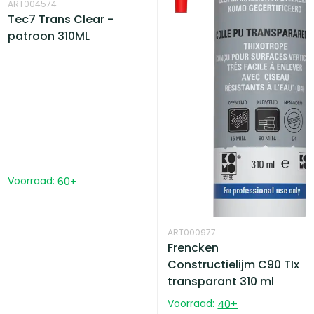
ART004574
Tec7 Trans Clear -
patroon 310ML
Voorraad:
60
+
ART000977
Frencken
Constructielijm C90 TIx
transparant 310 ml
Voorraad:
40
+