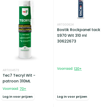
ART000624
Bostik Rockpanel tack
S970 Wit 310 ml
30622673
Voorraad:
120
+
ART004573
Tec7 Tecryl Wit -
patroon 310ML
Voorraad:
70
+
Log in voor prijzen
Log in voor prijzen