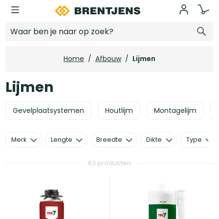
Ga naar hoofdinhoud
Lijmen
Home
/
Afbouw
/
Lijmen
Lijmen
Gevelplaatsystemen
Houtlijm
Montagelijm
Merk
Lengte
Breedte
Dikte
Type
63 producten