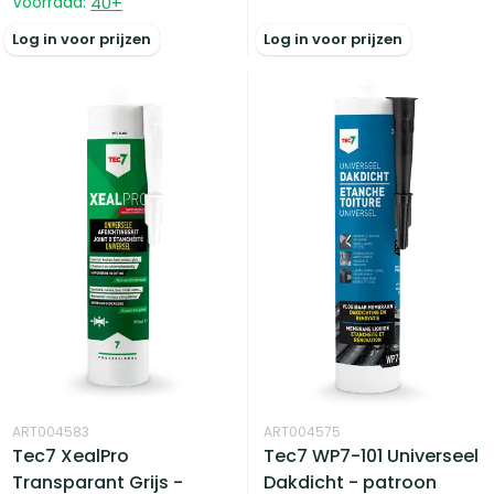
Voorraad:
40
+
Log in voor prijzen
Log in voor prijzen
ART004583
ART004575
Tec7 XealPro
Tec7 WP7-101 Universeel
Transparant Grijs -
Dakdicht - patroon