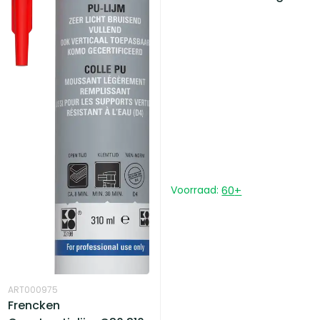
Voorraad:
60
+
ART000975
Frencken