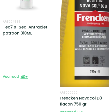
ART004585
Tec7 X-Seal Antraciet -
patroon 310ML
Voorraad:
40
+
ART000990
Frencken Novacol D3
flacon 750 gr.