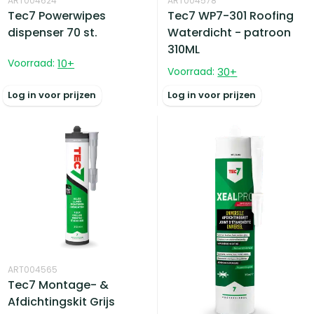
ART004624
ART004578
Tec7 Powerwipes
Tec7 WP7-301 Roofing
dispenser 70 st.
Waterdicht - patroon
310ML
Voorraad:
10
+
Voorraad:
30
+
Log in voor prijzen
Log in voor prijzen
ART004565
Tec7 Montage- &
Afdichtingskit Grijs