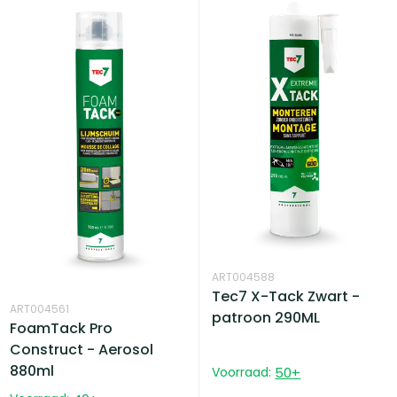
ART004588
Tec7 X-Tack Zwart -
ART004561
patroon 290ML
FoamTack Pro
Construct - Aerosol
880ml
Voorraad:
50
+