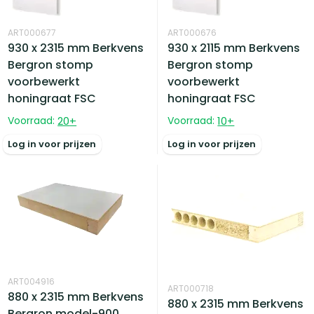
ART000677
ART000676
930 x 2315 mm Berkvens
930 x 2115 mm Berkvens
Bergron stomp
Bergron stomp
voorbewerkt
voorbewerkt
honingraat FSC
honingraat FSC
Voorraad:
20
+
Voorraad:
10
+
Log in voor prijzen
Log in voor prijzen
ART004916
ART000718
880 x 2315 mm Berkvens
880 x 2315 mm Berkvens
Bergron model-900