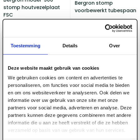
Bergron stomp
stomp houtvezelplaat
voorbewerkt tubespaan
FSC
Voorraad:
0
Voorraad:
20
+
Log in voor prijzen
Log in voor prijzen
Toestemming
Details
Over
Deze website maakt gebruik van cookies
We gebruiken cookies om content en advertenties te
personaliseren, om functies voor social media te bieden
en om ons websiteverkeer te analyseren. Ook delen we
ART004915
informatie over uw gebruik van onze site met onze
880 x 2115 mm Berkvens
partners voor social media, adverteren en analyse. Deze
Bergron model-900
partners kunnen deze gegevens combineren met andere
stomp houtvezelplaat
informatie die u aan ze heeft verstrekt of die ze hebben
FSC
verzameld op basis van uw gebruik van hun services.