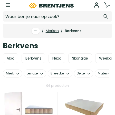
Ga naar hoofdinhoud
Berkvens
/
Merken
/
Berkvens
Berkvens
Albo
Berkvens
Flexo
Skantrae
Weekam
Merk
Lengte
Breedte
Dikte
Materiaal
96 producten