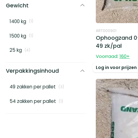
Gewicht
1400 kg
(
1
)
ART000901
1500 kg
(
1
)
Ophoogzand 0
49 zk/pal
25 kg
(
4
)
Voorraad:
160
+
Log in voor prijzen
Verpakkingsinhoud
49 zakken per pallet
(
3
)
54 zakken per pallet
(
1
)