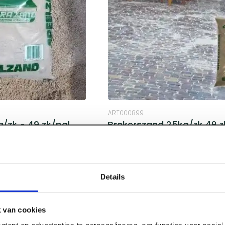
ART000899
/zk - 49 zk/pal
Brekerszand 25kg/zk 49 z
Voorraad:
0
Details
Log in voor prijzen
 van cookies