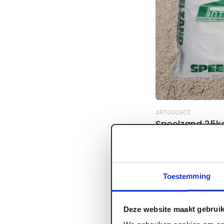
ART000903
Speelzand 25kg
Voorraad:
220
+
Toestemming
Log in voor prijzen
Deze website maakt gebruik