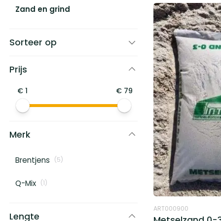
Zand en grind
Sorteer op
Prijs
€
1
€
79
Merk
Brentjens
(
5
)
Q-Mix
(
1
)
ART000900
Lengte
Metselzand 0-