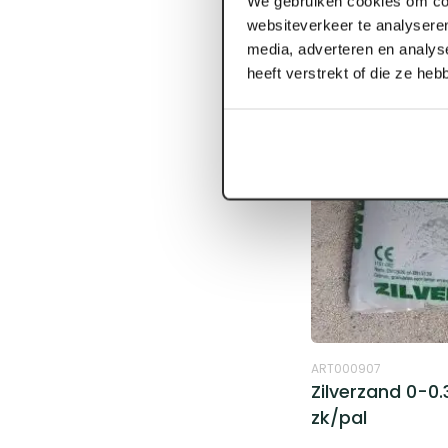
We gebruiken cookies om con
websiteverkeer te analyseren
media, adverteren en analys
heeft verstrekt of die ze he
ART000907
Zilverzand 0-0
zk/pal