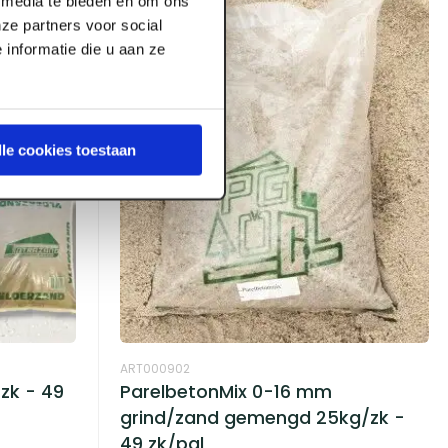
l media te bieden en om ons
ze partners voor social
informatie die u aan ze
lle cookies toestaan
ART000902
zk - 49
ParelbetonMix 0-16 mm
grind/zand gemengd 25kg/zk -
49 zk/pal