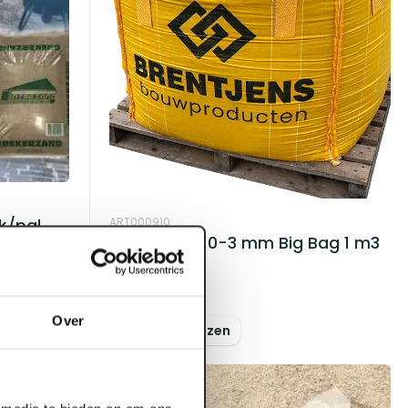
ART000910
k/pal
Metselzand 0-3 mm Big Bag 1 m3
(1400kg)
Voorraad:
10
+
Over
Log in voor prijzen