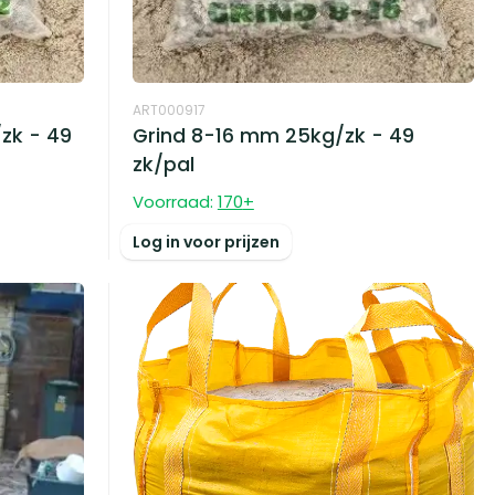
ART000917
zk - 49
Grind 8-16 mm 25kg/zk - 49
zk/pal
Voorraad:
170
+
Log in voor prijzen