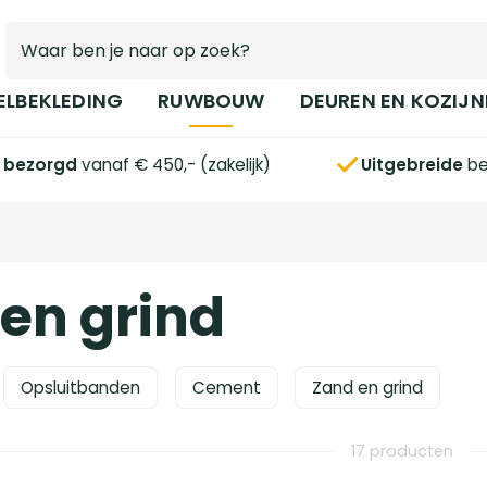
ELBEKLEDING
RUWBOUW
DEUREN EN KOZIJN
s bezorgd
vanaf € 450,- (zakelijk)
Uitgebreide
be
en grind
Opsluitbanden
Cement
Zand en grind
17 producten