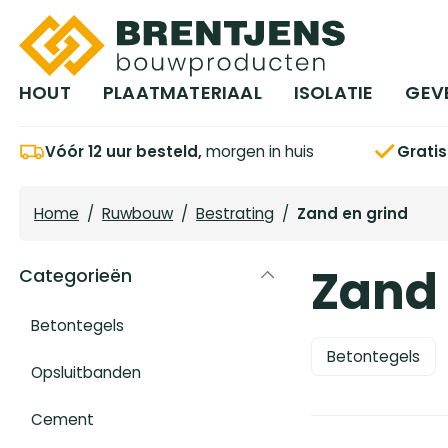
Ga naar hoofdinhoud
HOUT
PLAATMATERIAAL
ISOLATIE
GEV
Vóór 12 uur besteld,
morgen in huis
Grati
Home
/
Ruwbouw
/
Bestrating
/
Zand en grind
Zand 
Categorieën
Betontegels
Betontegels
Opsluitbanden
Cement