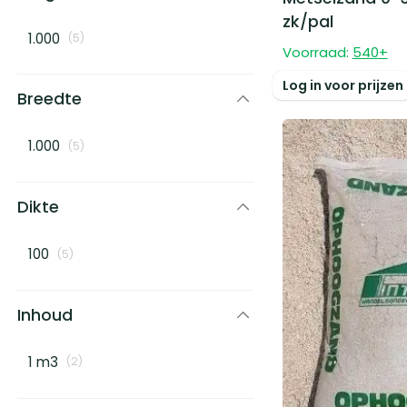
zk/pal
1.000
(
5
)
Voorraad:
540
+
Log in voor prijzen
Breedte
1.000
(
5
)
Dikte
100
(
5
)
Inhoud
1 m3
(
2
)