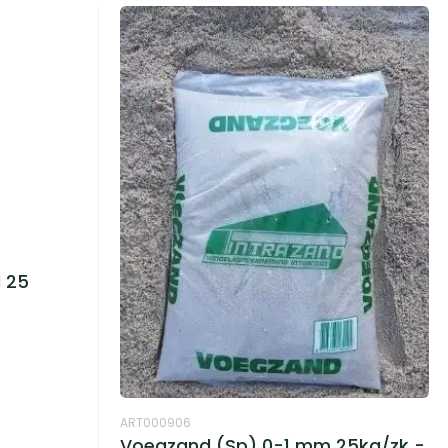
 25
ART000906
Voegzand (Sp) 0-1 mm 25kg/zk -