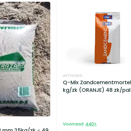
ART000841
Q-Mix Zandcementmortel
kg/zk (ORANJE) 48 zk/pal
Voorraad:
440
+
3 mm 25kg/zk - 49