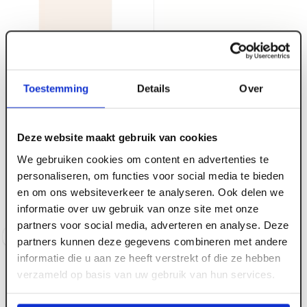
ART000573
6.0 mm x 3050 x 1300
Abet Print MEG 2-z
Toestemming
Details
Over
Magnolia nr.1813 Sei
Deze website maakt gebruik van cookies
ART000576
6.0 mm x 3050 x 1300
We gebruiken cookies om content en advertenties te
Voorraad:
10
+
Abet Print MEG 2-z
personaliseren, om functies voor social media te bieden
massief wit 130 morbida
en om ons websiteverkeer te analyseren. Ook delen we
informatie over uw gebruik van onze site met onze
Voorraad:
10
+
partners voor social media, adverteren en analyse. Deze
Log in voor prijzen
Log in voor prijzen
partners kunnen deze gegevens combineren met andere
informatie die u aan ze heeft verstrekt of die ze hebben
verzameld op basis van uw gebruik van hun services.