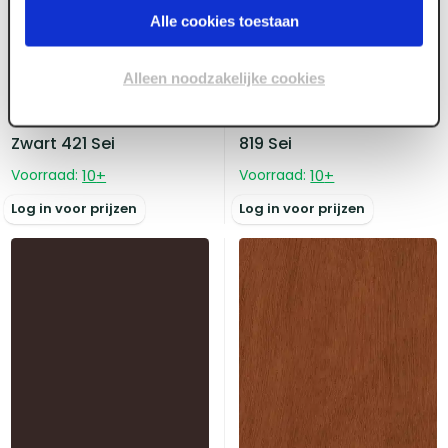
Alle cookies toestaan
ART000575
ART000570
Alleen noodzakelijke cookies
6.0 mm x 3050 x 1300
4.0 mm x 3050 x 1300
Abet Print MEG 2-z
Abet Print MEG 2-z Wit
Zwart 421 Sei
819 Sei
Voorraad:
10
+
Voorraad:
10
+
Log in voor prijzen
Log in voor prijzen