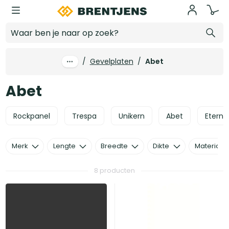
Ga naar hoofdinhoud
Abet
/
Gevelplaten
/
Abet
Abet
Rockpanel
Trespa
Unikern
Abet
Eternit
Merk
Lengte
Breedte
Dikte
Materiaal
8 producten