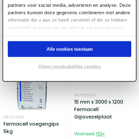
Fermacell
Fermacell
partners voor social media, adverteren en analyse. Deze
snelbouwschroef 3.9 x
snelbouwschroef 3.9 x
partners kunnen deze gegevens combineren met andere
40 (1000 st/ds)
30 (1000 st/ds)
informatie die u aan ze heeft verstrekt of die ze hebben
verzameld op basis van uw gebruik van hun services.
Voorraad:
30
+
Voorraad:
20
+
Log in voor prijzen
Log in voor prijzen
Alle cookies toestaan
Alleen noodzakelijke cookies
ART005036
15 mm x 3000 x 1200
Fermacell
Gipsvezelplaat
ART004218
Fermacell voegengips
5kg
Voorraad:
110
+