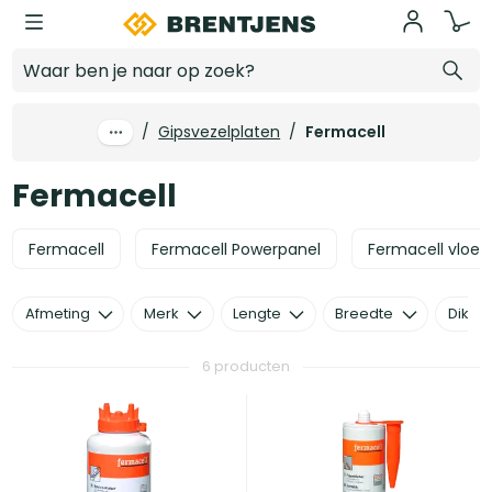
Ga naar hoofdinhoud
Fermacell
/
Gipsvezelplaten
/
Fermacell
Fermacell
Fermacell
Fermacell Powerpanel
Fermacell vloe
Afmeting
Merk
Lengte
Breedte
Dikte
6 producten