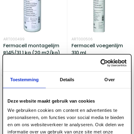
ART000499
ART000506
Fermacell montagelijm
Fermacell voegenlijm
R145/31 1 kg (20 m2/kg)
310 ml
Voorraad:
70
+
Voorraad:
40
+
Log in voor prijzen
Log in voor prijzen
Toestemming
Details
Over
Deze website maakt gebruik van cookies
We gebruiken cookies om content en advertenties te
personaliseren, om functies voor social media te bieden
en om ons websiteverkeer te analyseren. Ook delen we
ART000505
informatie over uw gebruik van onze site met onze
ART000504