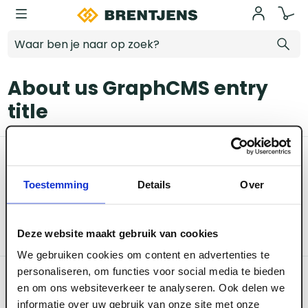
Ga naar hoofdinhoud
About us GraphCMS entry title
About us GraphCMS entry
title
Categoriëen
Toestemming
Details
Over
Service & Info
Deze website maakt gebruik van cookies
We gebruiken cookies om content en advertenties te
Algemene voorwaarden
personaliseren, om functies voor social media te bieden
Privacy beleid
en om ons websiteverkeer te analyseren. Ook delen we
Disclaimer
informatie over uw gebruik van onze site met onze