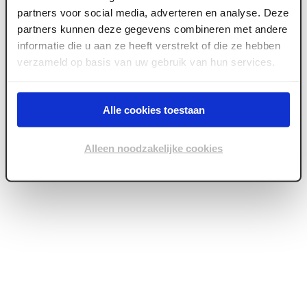
Cookies
partners voor social media, adverteren en analyse. Deze
partners kunnen deze gegevens combineren met andere
Copyright ©
2026
Brentjens Bouwproducten
informatie die u aan ze heeft verstrekt of die ze hebben
verzameld op basis van uw gebruik van hun services.
Alle cookies toestaan
Alleen noodzakelijke cookies