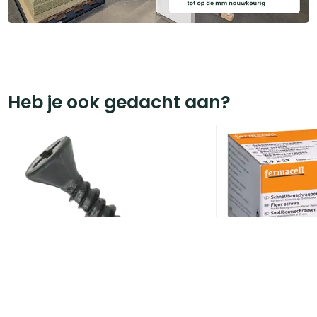
Heb je ook gedacht aan?
ART000503
Fermacell snelb
22 (1000 st/ds)
Voorraad:
30
+