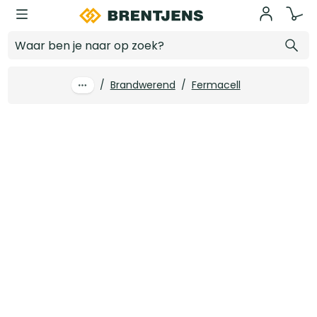
Ga naar hoofdinhoud
15 mm x 3000 x 1200 Fermacell Gipsvezelplaat
Log in voor prijzen
/
Brandwerend
/
Fermacell