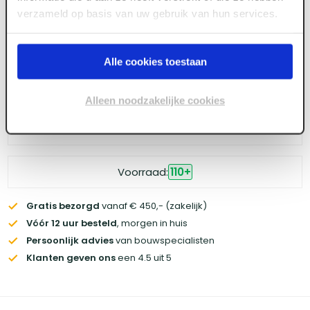
te krijgen tot de prijzen.
verzameld op basis van uw gebruik van hun services.
Alle cookies toestaan
Log in voor prijzen
Alleen noodzakelijke cookies
Wil je de scherpste prijs? Meld je aan voor een
zakelijke
account
Voorraad:
110
+
Gratis bezorgd
vanaf € 450,- (zakelijk)
Vóór 12 uur besteld
, morgen in huis
Persoonlijk advies
van bouwspecialisten
Klanten geven ons
een 4.5 uit 5