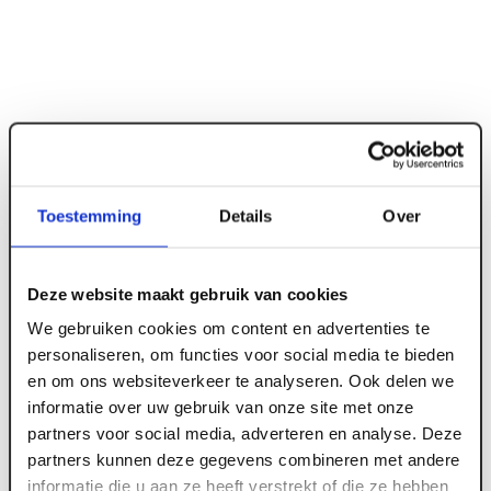
Toestemming
Details
Over
Deze website maakt gebruik van cookies
ART005036
We gebruiken cookies om content en advertenties te
15 mm x 3000 x 1200 Fermacell
personaliseren, om functies voor social media te bieden
en om ons websiteverkeer te analyseren. Ook delen we
Gipsvezelplaat
informatie over uw gebruik van onze site met onze
partners voor social media, adverteren en analyse. Deze
partners kunnen deze gegevens combineren met andere
Meld je aan of maak een account aan om toegang
informatie die u aan ze heeft verstrekt of die ze hebben