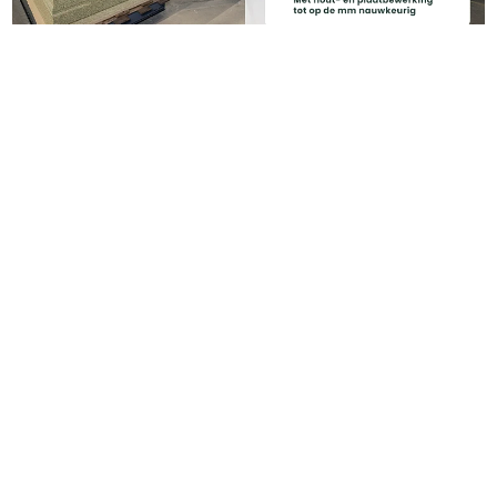
Downloads
IB20140909_2014959749914_voegmaterialen_folder_nl.pdf
(1.8 MB)
Categoriëen
Service & Info
Algemene voorwaarden