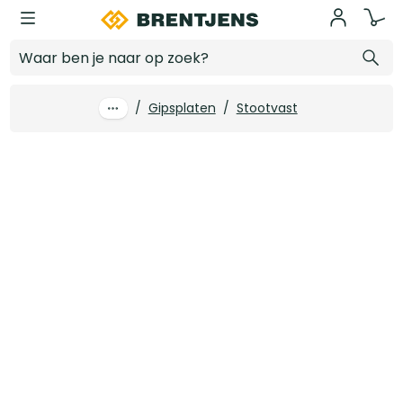
Ga naar hoofdinhoud
Wapeningsband papier 50 mm breed rol 75 m1
Log in voor prijzen
/
Gipsplaten
/
Stootvast