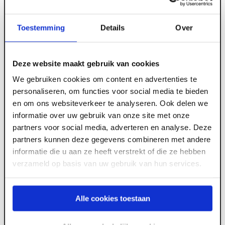
Toestemming
Details
Over
Deze website maakt gebruik van cookies
We gebruiken cookies om content en advertenties te
ART000487
personaliseren, om functies voor social media te bieden
Wapeningsband papier 50 mm breed rol 75
en om ons websiteverkeer te analyseren. Ook delen we
informatie over uw gebruik van onze site met onze
m1
partners voor social media, adverteren en analyse. Deze
partners kunnen deze gegevens combineren met andere
informatie die u aan ze heeft verstrekt of die ze hebben
Meld je aan of maak een account aan om toegang
verzameld op basis van uw gebruik van hun services.
te krijgen tot de prijzen.
Alle cookies toestaan
Log in voor prijzen