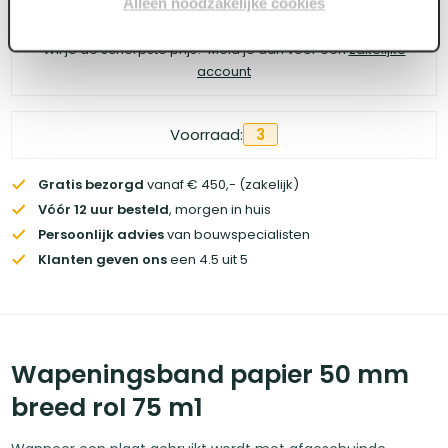
Alleen noodzakelijke cookies
Wil je de scherpste prijs? Meld je aan voor een
zakelijke
account
Voorraad:
3
Gratis bezorgd
vanaf € 450,- (zakelijk)
Vóór 12 uur besteld
, morgen in huis
Persoonlijk advies
van bouwspecialisten
Klanten geven ons
een 4.5 uit 5
Wapeningsband papier 50 mm
breed rol 75 m1