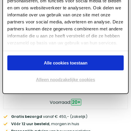
personaliseren, om functies voor social media te bieden
BS2400 stomp tubespaan
en om ons websiteverkeer te analyseren. Ook delen we
informatie over uw gebruik van onze site met onze
partners voor social media, adverteren en analyse. Deze
Meld je aan of maak een account aan om toegang
partners kunnen deze gegevens combineren met andere
te krijgen tot de prijzen.
informatie die u aan ze heeft verstrekt of die ze hebben
verzameld op basis van uw gebruik van hun services.
Log in voor prijzen
Alle cookies toestaan
Wil je de scherpste prijs? Meld je aan voor een
zakelijke
Alleen noodzakelijke cookies
account
Voorraad:
20
+
Gratis bezorgd
vanaf € 450,- (zakelijk)
Vóór 12 uur besteld
, morgen in huis