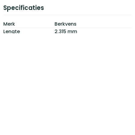
Specificaties
Merk
Berkvens
Lengte
2.315 mm
Breedte
930 mm
Dikte
40 mm
Materiaal
HPL
Model
BS2400
Draairichting
Beide
Frezingen
Nemef 1200
Vorm
Stomp