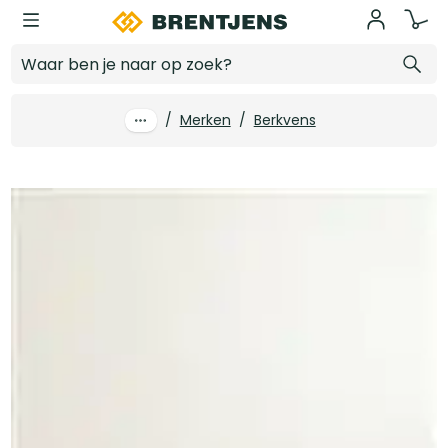
Ga naar hoofdinhoud
930 x 2315 mm Berkvens Berkopal model-900 BS2400 stomp tubespaan
Log in voor prijzen
/
Merken
/
Berkvens