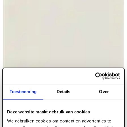
Toestemming
Details
Over
ART000724
Deze website maakt gebruik van cookies
930 x 2315 mm Berkvens Berkopal model-900
We gebruiken cookies om content en advertenties te