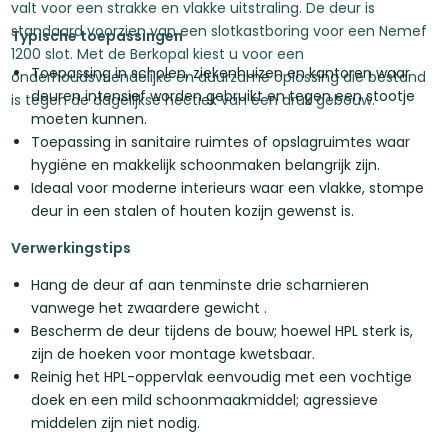
valt voor een strakke en vlakke uitstraling. De deur is
standaard voorzien van een slotkastboring voor een Nemef
Typische toepassingen
1200 slot. Met de Berkopal kiest u voor een
Toepassing in scholen, ziekenhuizen en kantoren waar
onderhoudsvriendelijke en duurzame oplossing die bestand
deuren intensief worden gebruikt en tegen een stootje
is tegen de dagelijkse hectiek van een druk gebouw.
moeten kunnen.
Toepassing in sanitaire ruimtes of opslagruimtes waar
hygiëne en makkelijk schoonmaken belangrijk zijn.
Ideaal voor moderne interieurs waar een vlakke, stompe
deur in een stalen of houten kozijn gewenst is.
Verwerkingstips
Hang de deur af aan tenminste drie scharnieren
vanwege het zwaardere gewicht .
Bescherm de deur tijdens de bouw; hoewel HPL sterk is,
zijn de hoeken voor montage kwetsbaar.
Reinig het HPL-oppervlak eenvoudig met een vochtige
doek en een mild schoonmaakmiddel; agressieve
middelen zijn niet nodig.