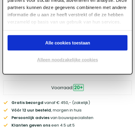
partners voor social media, adverteren en analyse. Deze
partners kunnen deze gegevens combineren met andere
Meld je aan of maak een account aan om toegang
informatie die u aan ze heeft verstrekt of die ze hebben
te krijgen tot de prijzen.
verzameld op basis van uw gebruik van hun services.
Alle cookies toestaan
Log in voor prijzen
Alleen noodzakelijke cookies
Wil je de scherpste prijs? Meld je aan voor een
zakelijke
account
Voorraad:
20
+
Gratis bezorgd
vanaf € 450,- (zakelijk)
Vóór 12 uur besteld
, morgen in huis
Persoonlijk advies
van bouwspecialisten
Klanten geven ons
een 4.5 uit 5