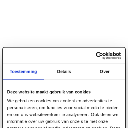
Toestemming
Details
Over
Deze website maakt gebruik van cookies
ART000084
We gebruiken cookies om content en advertenties te
18 x 250 x 5700 mm Top Boeistroken Tricoya
personaliseren, om functies voor social media te bieden
MDF gegrond 50 jr garantie FSC
en om ons websiteverkeer te analyseren. Ook delen we
informatie over uw gebruik van onze site met onze