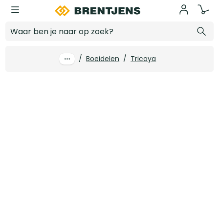
Ga naar hoofdinhoud
18 x 250 x 5700 mm Top Boeistroken Tricoya MDF gegrond 50 jr garantie FSC
Log in voor prijzen
/
Boeidelen
/
Tricoya