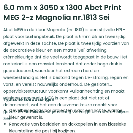
6.0 mm x 3050 x 1300 Abet Print
MEG 2-z Magnolia nr.1813 Sei
Abet MEG in de kleur Magnolia (nr. 1813) is een stijlvolle HPL-
plaat voor buitengebruik. De plaat is 6mm dik en tweezijdig
afgewerkt in deze zachte, De plaat is tweezijdig voorzien van
de decoratieve kleur en een matte 'Sei' afwerking.
crèmekleurige tint die veel wordt toegepast in de bouw. Het
materiaal is een massief laminaat dat onder hoge druk is
geproduceerd, waardoor het extreem hard en
weerbestendig is. Het is bestand tegen UV-straling, regen en
vorst, en vereist nauwelijks onderhoud. De gesloten
oppervlaktestructuur voorkomt vuilaanhechting en maakt
reinigen eenvoudig. MEG is een plaat dat niet rot of
Typische toepassingen
delamineert, wat het een duurzame keuze maakt voor
Gevelbekleding voor projecten waar een lichte, warme
gevels en details die er jarenlang verzorgd uit moeten blijven
kleur gewenst is.
zien.
Renovatie van boeidelen en dakkapellen in een klassieke
kleurstelling die past bij kozijnen.