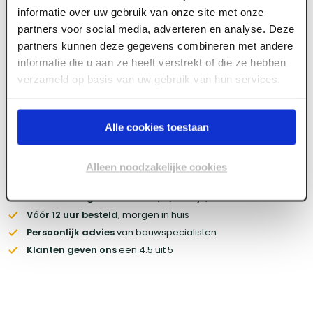
informatie over uw gebruik van onze site met onze
partners voor social media, adverteren en analyse. Deze
partners kunnen deze gegevens combineren met andere
Log in voor prijzen
informatie die u aan ze heeft verstrekt of die ze hebben
verzameld op basis van uw gebruik van hun services.
Wil je de scherpste prijs? Meld je aan voor een
zakelijke
account
Alle cookies toestaan
Voorraad:
10
+
Alleen noodzakelijke cookies
Gratis bezorgd
vanaf € 450,- (zakelijk)
Vóór 12 uur besteld
, morgen in huis
Persoonlijk advies
van bouwspecialisten
Klanten geven ons
een 4.5 uit 5