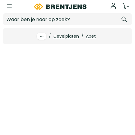
Ga naar hoofdinhoud
6.0 mm x 3050 x 1300 Abet Print MEG 2-z Magnolia nr.1813 Sei
Log in voor prijzen
/
Gevelplaten
/
Abet