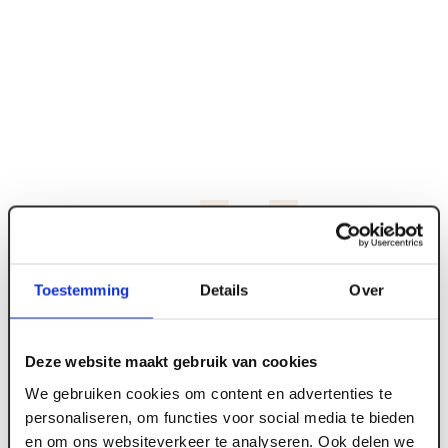
ART000573
Toestemming
Details
Over
6.0 mm x 3050 x 1300 Abet Print MEG 2-z
Magnolia nr.1813 Sei
Deze website maakt gebruik van cookies
We gebruiken cookies om content en advertenties te
personaliseren, om functies voor social media te bieden
Meld je aan of maak een account aan om toegang
en om ons websiteverkeer te analyseren. Ook delen we
te krijgen tot de prijzen.