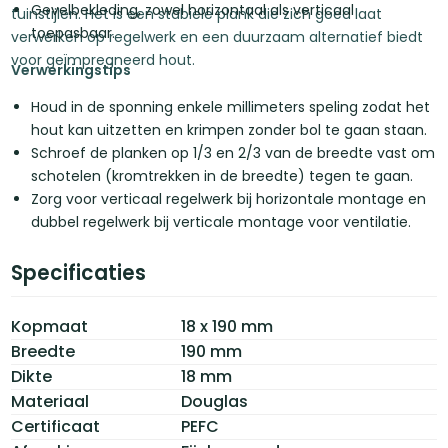
Gevelbekleding, zowel horizontaal als verticaal
tuinstijlen. Het is een stabiele plank die zich goed laat
toepasbaar.
verwerken op regelwerk en een duurzaam alternatief biedt
voor geïmpregneerd hout.
Verwerkingstips
Houd in de sponning enkele millimeters speling zodat het
hout kan uitzetten en krimpen zonder bol te gaan staan.
Schroef de planken op 1/3 en 2/3 van de breedte vast om
schotelen (kromtrekken in de breedte) tegen te gaan.
Zorg voor verticaal regelwerk bij horizontale montage en
dubbel regelwerk bij verticale montage voor ventilatie.
Specificaties
Kopmaat
18 x 190 mm
Breedte
190 mm
Dikte
18 mm
Materiaal
Douglas
Certificaat
PEFC