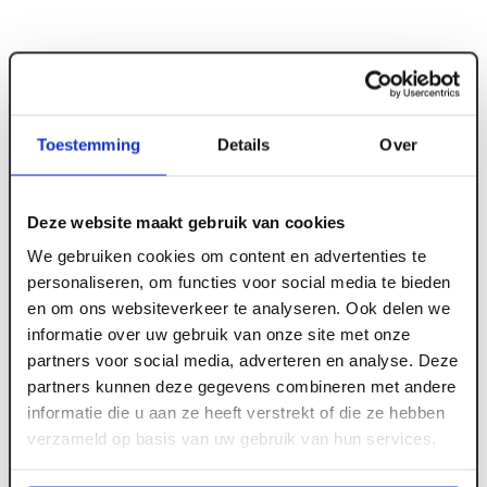
Toestemming
Details
Over
ART000069
18 x 190 mm Douglas Sponningplank
Deze website maakt gebruik van cookies
fijnbezaagd onbehandeld antiblauw PEFC
We gebruiken cookies om content en advertenties te
personaliseren, om functies voor social media te bieden
en om ons websiteverkeer te analyseren. Ook delen we
Lengte
Voorraad
Aantal
Totaal
informatie over uw gebruik van onze site met onze
40
+
3000 mm
partners voor social media, adverteren en analyse. Deze
partners kunnen deze gegevens combineren met andere
informatie die u aan ze heeft verstrekt of die ze hebben
30
+
4000 mm
verzameld op basis van uw gebruik van hun services.
6
5000 mm