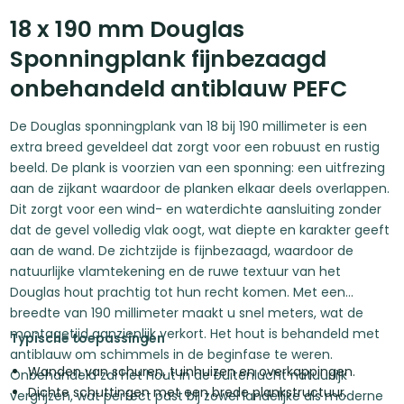
18 x 190 mm Douglas
Sponningplank fijnbezaagd
onbehandeld antiblauw PEFC
De Douglas sponningplank van 18 bij 190 millimeter is een
extra breed geveldeel dat zorgt voor een robuust en rustig
beeld. De plank is voorzien van een sponning: een uitfrezing
aan de zijkant waardoor de planken elkaar deels overlappen.
Dit zorgt voor een wind- en waterdichte aansluiting zonder
dat de gevel volledig vlak oogt, wat diepte en karakter geeft
aan de wand. De zichtzijde is fijnbezaagd, waardoor de
natuurlijke vlamtekening en de ruwe textuur van het
Douglas hout prachtig tot hun recht komen. Met een
breedte van 190 millimeter maakt u snel meters, wat de
montagetijd aanzienlijk verkort. Het hout is behandeld met
Typische toepassingen
antiblauw om schimmels in de beginfase te weren.
Wanden van schuren, tuinhuizen en overkappingen.
Onbehandeld zal het hout in de buitenlucht natuurlijk
Dichte schuttingen met een brede plankstructuur.
vergrijzen, wat perfect past bij zowel landelijke als moderne