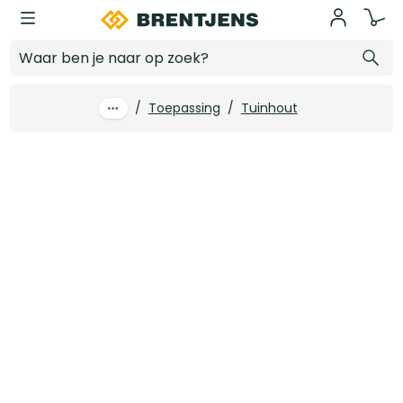
Ga naar hoofdinhoud
18 x 190 mm Douglas Sponningplank fijnbezaagd onbehandeld antiblauw PEFC
Log in voor prijzen
/
Toepassing
/
Tuinhout