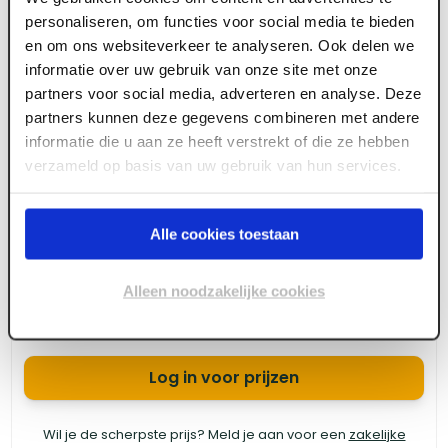
personaliseren, om functies voor social media te bieden
en om ons websiteverkeer te analyseren. Ook delen we
informatie over uw gebruik van onze site met onze
Lengte
Voorraad
Aantal
Totaal
partners voor social media, adverteren en analyse. Deze
180
+
3600 mm
partners kunnen deze gegevens combineren met andere
informatie die u aan ze heeft verstrekt of die ze hebben
200
+
4200 mm
verzameld op basis van uw gebruik van hun services.
110
+
5100 mm
Alle cookies toestaan
140
+
5400 mm
Alleen noodzakelijke cookies
Log in voor prijzen
Wil je de scherpste prijs? Meld je aan voor een
zakelijke