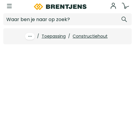
Ga naar hoofdinhoud
38 x 235 mm Vuren SLS C24 FSC
Log in voor prijzen
/
Toepassing
/
Constructiehout