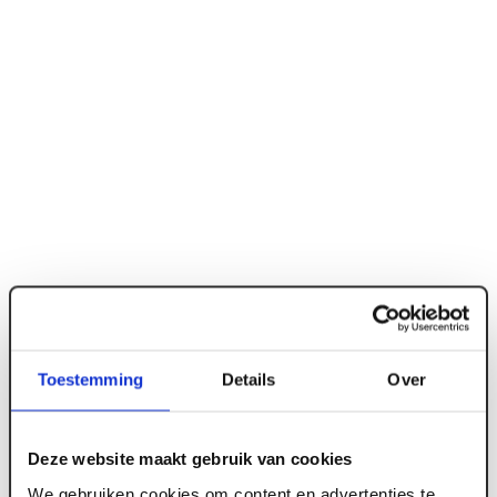
Toestemming
Details
Over
ART000041
Deze website maakt gebruik van cookies
38 x 235 mm Vuren SLS C24 FSC
We gebruiken cookies om content en advertenties te