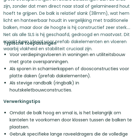
zijn, zonder dat men direct naar staal of gelamineerd hout
hoeft te grijpen. De balk is relatief slank (38mm), wat hem
licht en hanteerbaar houdt in vergelijking met traditionele
balken, maar door de hoogte is hij constructief zeer sterk.
Net als alle SLS is hij geschaafd, gedroogd en maatvast. Dit
maakt hem ideaal voor prefab dakelementen en vloeren
Typische toepassingen
waarbij vlakheid en stabiliteit cruciaal zijn.
Voor verdiepingsvloeren in woningen en utiliteitsbouw
met grote overspanningen.
Als sporen in scharnierkappen of doosconstructies voor
platte daken (prefab dakelementen).
Als stevige randbalk (ringbalk) in
houtskeletbouwconstructies.
Verwerkingstips
Omdat de balk hoog en smal is, is het belangrijk om
kantelen te voorkomen door klossen tussen de balken te
plaatsen.
Gebruik specifieke lange raveeldragers die de volledige