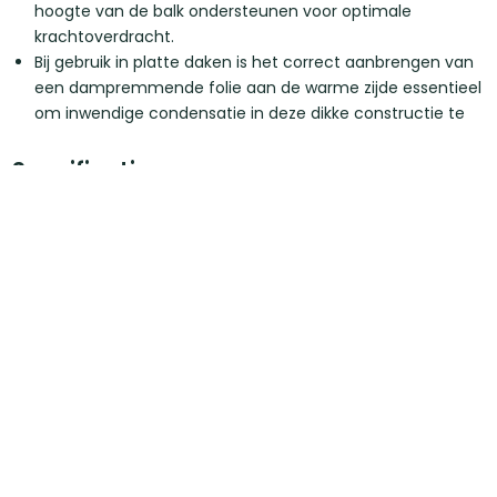
hoogte van de balk ondersteunen voor optimale
krachtoverdracht.
Bij gebruik in platte daken is het correct aanbrengen van
een dampremmende folie aan de warme zijde essentieel
om inwendige condensatie in deze dikke constructie te
voorkomen.
Specificaties
Kopmaat
38 x 235 mm
Breedte
235 mm
Dikte
38 mm
Materiaal
Vurenhout
Certificaat
FSC
Afwerking
SLS geschaafd