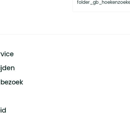
folder_gb_hoekenzoeker
vice
ijden
bezoek
id