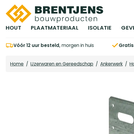
Ga naar hoofdinhoud
HOUT
PLAATMATERIAAL
ISOLATIE
GEV
Vóór 12 uur besteld,
morgen in huis
Grati
Home
/
IJzerwaren en Gereedschap
/
Ankerwerk
/
H