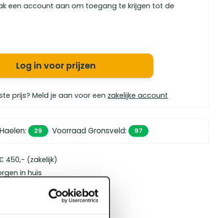
ak een account aan om toegang te krijgen tot de
Log in voor prijzen
ste prijs? Meld je aan voor een
zakelijke account
 Haelen
:
Voorraad Gronsveld
:
29
97
 450,- (zakelijk)
orgen in huis
bouwspecialisten
4.5 uit 5