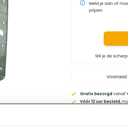
Meld je aan of ma
prijzen.
Wil je de scherp
Voorraad
Gratis bezorgd
vanaf €
Vóór 12 uur besteld
, m
Persoonlijk advies
van 
Klanten geven ons
een 