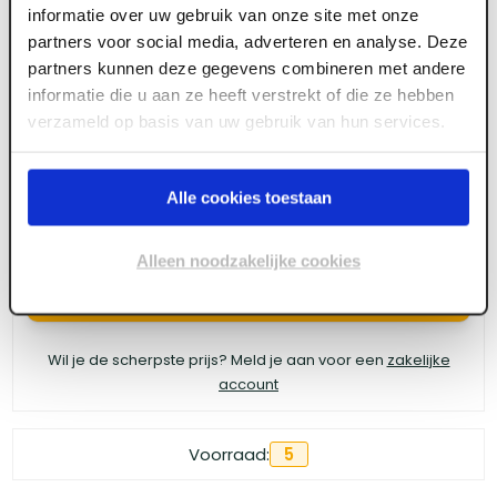
informatie over uw gebruik van onze site met onze
4tecx Voegbeitel L 250mm B 60mm 26 x
partners voor social media, adverteren en analyse. Deze
partners kunnen deze gegevens combineren met andere
13mm
informatie die u aan ze heeft verstrekt of die ze hebben
verzameld op basis van uw gebruik van hun services.
Meld je aan of maak een account aan om toegang
te krijgen tot de prijzen.
Alle cookies toestaan
Alleen noodzakelijke cookies
Log in voor prijzen
Wil je de scherpste prijs? Meld je aan voor een
zakelijke
account
Voorraad:
5