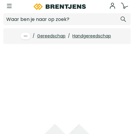
Ga naar hoofdinhoud
4tecx Voegbeitel L 250mm B 60mm 26 x 13mm
Log in voor prijzen
/
Gereedschap
/
Handgereedschap