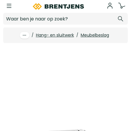
Ga naar hoofdinhoud
Blum scharnier Cliptop 110 schroefbaar vol opdek met veer
Log in voor prijzen
/
Hang- en sluitwerk
/
Meubelbeslag