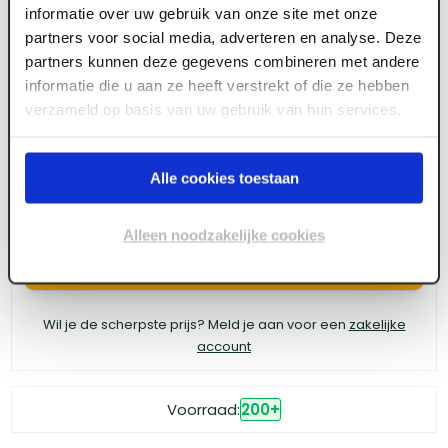
informatie over uw gebruik van onze site met onze
Blum scharnier Cliptop 110 schroefbaar vol
partners voor social media, adverteren en analyse. Deze
partners kunnen deze gegevens combineren met andere
opdek met veer
informatie die u aan ze heeft verstrekt of die ze hebben
verzameld op basis van uw gebruik van hun services.
Meld je aan of maak een account aan om toegang
te krijgen tot de prijzen.
Alle cookies toestaan
Alleen noodzakelijke cookies
Log in voor prijzen
Wil je de scherpste prijs? Meld je aan voor een
zakelijke
account
Voorraad:
200
+