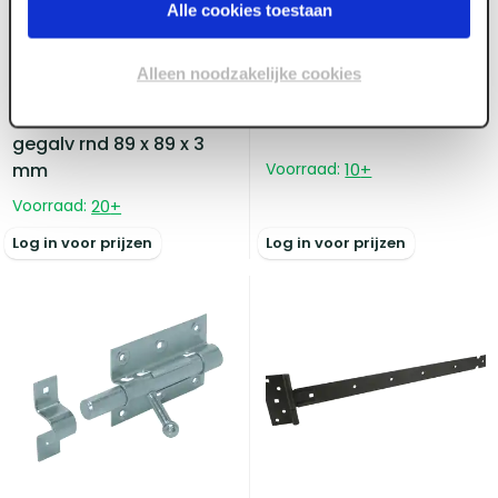
Alle cookies toestaan
ART003314
GB Kruisheng licht 250 x
Alleen noodzakelijke cookies
ART003142
35 x 2.0
Kogelpaumelle vh
gegalv rnd 89 x 89 x 3
mm
Voorraad:
10
+
Voorraad:
20
+
Log in voor prijzen
Log in voor prijzen