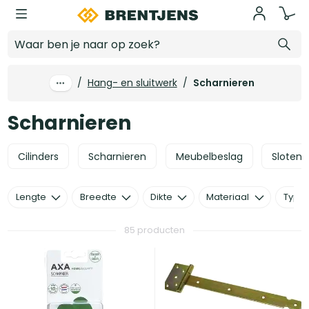
Ga naar hoofdinhoud
Scharnieren
/
Hang- en sluitwerk
/
Scharnieren
Scharnieren
Cilinders
Scharnieren
Meubelbeslag
Sloten 
Lengte
Breedte
Dikte
Materiaal
Type
85 producten