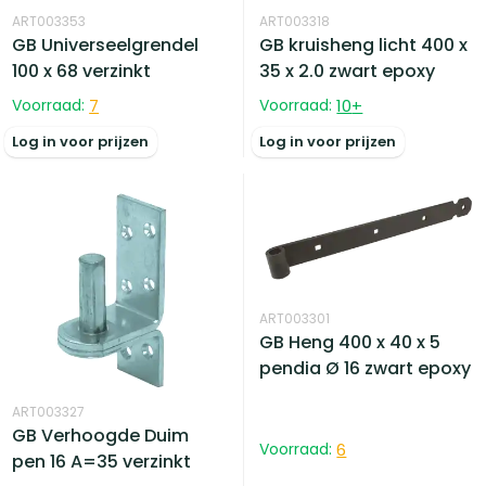
ART003353
ART003318
GB Universeelgrendel
GB kruisheng licht 400 x
100 x 68 verzinkt
35 x 2.0 zwart epoxy
Voorraad:
7
Voorraad:
10
+
Log in voor prijzen
Log in voor prijzen
ART003301
GB Heng 400 x 40 x 5
pendia Ø 16 zwart epoxy
ART003327
GB Verhoogde Duim
Voorraad:
6
pen 16 A=35 verzinkt