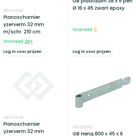
GB plaatduim 38 x 5 pen
Ø 16 x 45 zwart epoxy
ART003150
Pianoscharnier
yzerverm 32 mm
Voorraad:
6
m/schr. 210 cm
Voorraad:
20
+
Log in voor prijzen
Log in voor prijzen
ART003148
Pianoscharnier
ART003307
yzerverm 32 mm
GB Heng 800 x 45 x 6