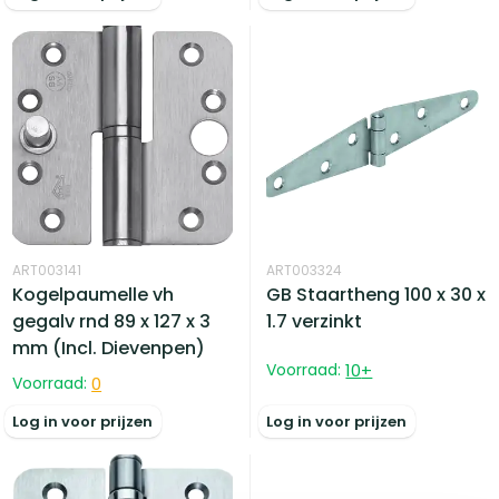
ART003141
ART003324
Kogelpaumelle vh
GB Staartheng 100 x 30 x
gegalv rnd 89 x 127 x 3
1.7 verzinkt
mm (Incl. Dievenpen)
Voorraad:
10
+
Voorraad:
0
Log in voor prijzen
Log in voor prijzen