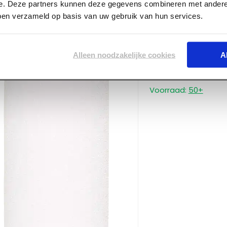
e. Deze partners kunnen deze gegevens combineren met andere 
bben verzameld op basis van uw gebruik van hun services.
ART002068
Alleen noodzakelijke cookies
A
Inzetbakje t.b.v. 
14.5 x 28 cm
Voorraad:
50
+