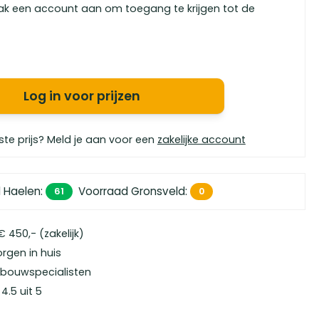
ak een account aan om toegang te krijgen tot de
Log in voor prijzen
ste prijs? Meld je aan voor een
zakelijke account
 Haelen
:
Voorraad Gronsveld
:
61
0
 450,- (zakelijk)
orgen in huis
bouwspecialisten
4.5 uit 5