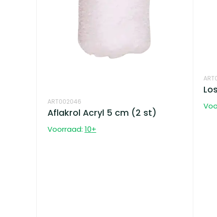
ART
Los
ART002046
Voo
Aflakrol Acryl 5 cm (2 st)
Voorraad:
10
+