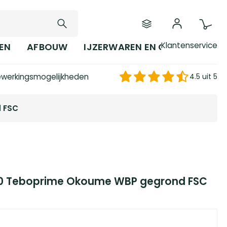
Klantenservice
EN
AFBOUW
IJZERWAREN EN GEREEDSCHAP
werkingsmogelijkheden
4.5 uit 5
d FSC
20 Teboprime Okoume WBP gegrond FSC