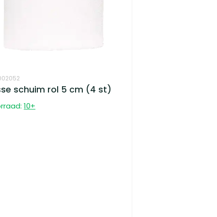
002052
se schuim rol 5 cm (4 st)
rraad:
10
+