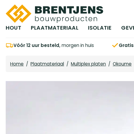
Ga naar hoofdinhoud
HOUT
PLAATMATERIAAL
ISOLATIE
GEV
Vóór 12 uur besteld,
morgen in huis
Grati
Home
/
Plaatmateriaal
/
Multiplex platen
/
Okoume