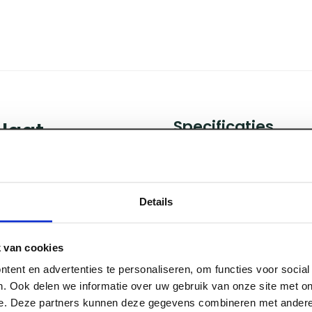
Specificaties
laat
Afmeting
eelzijdig plaatmateriaal
Lengte
Details
 van hout. Met
Breedte
d, geluidsisolatie en
Dikte
nnen als buiten
 van cookies
Plaatsoort
ementgrijs oppervlak en
Afwerking
tent en advertenties te personaliseren, om functies voor socia
. Ook delen we informatie over uw gebruik van onze site met on
Oppervlakte
e. Deze partners kunnen deze gegevens combineren met andere 