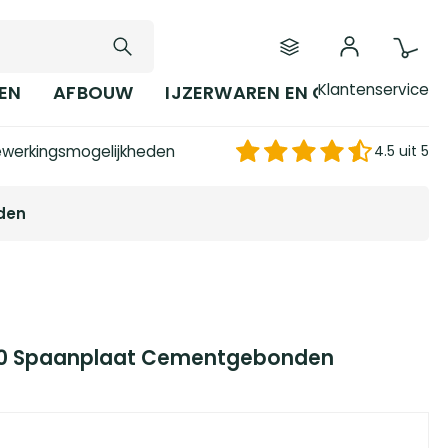
Klantenservice
EN
AFBOUW
IJZERWAREN EN GEREEDSCHAP
werkingsmogelijkheden
4.5 uit 5
den
250 Spaanplaat Cementgebonden