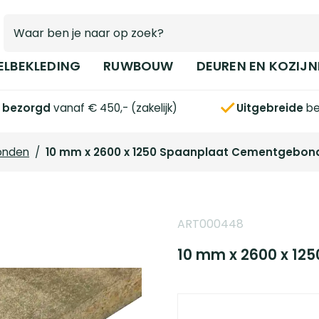
ELBEKLEDING
RUWBOUW
DEUREN EN KOZIJN
s bezorgd
vanaf € 450,- (zakelijk)
Uitgebreide
be
onden
/
10 mm x 2600 x 1250 Spaanplaat Cementgebon
ART000448
10 mm x 2600 x 1