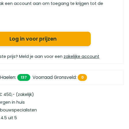
ak een account aan om toegang te krijgen tot de
Log in voor prijzen
ste prijs? Meld je aan voor een
zakelijke account
 Haelen
:
Voorraad Gronsveld
:
137
0
 450,- (zakelijk)
orgen in huis
bouwspecialisten
4.5 uit 5