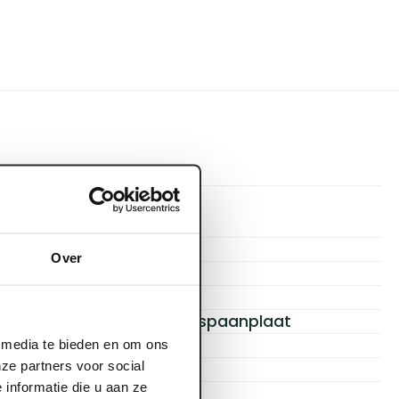
2600 x 1250 mm
2.600 mm
Over
1.250 mm
10 mm
Cementgebonden spaanplaat
Rechte kanten
l media te bieden en om ons
ze partners voor social
3,25 m2
informatie die u aan ze