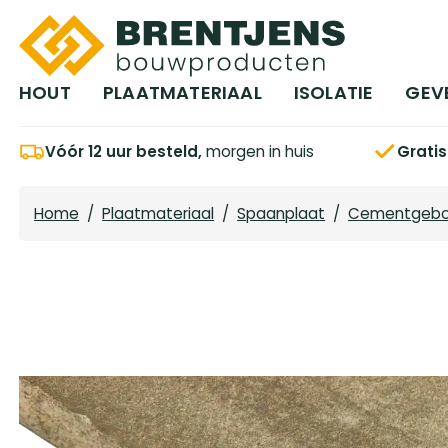
Ga naar hoofdinhoud
HOUT
PLAATMATERIAAL
ISOLATIE
GEV
Vóór 12 uur besteld,
morgen in huis
Grati
Home
/
Plaatmateriaal
/
Spaanplaat
/
Cementgeb