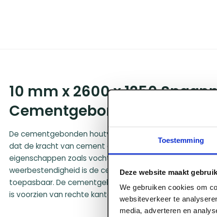
10 mm x 2600 x 1250 Spaanp
Cementgebonden
De cementgebonden houtvezelplaat is een duurzaam en v
Toestemming
dat de kracht van cement combineert met de flexibiliteit
eigenschappen zoals vochtbestendigheid, brandwerendhei
weerbestendigheid is de cementgebonden plaat zowel bi
Deze website maakt gebruik
toepasbaar. De cementgebonden vezelplaat heeft een c
We gebruiken cookies om con
is voorzien van rechte kanten.
websiteverkeer te analyseren
media, adverteren en analys