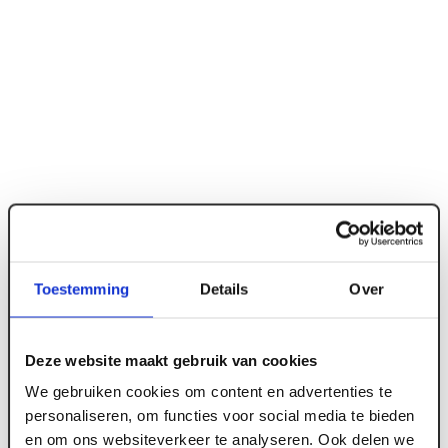
Toestemming
Details
Over
ART001436
Deze website maakt gebruik van cookies
We gebruiken cookies om content en advertenties te
100 mm x 1200 x 600 Isovlas bouwisolatie
personaliseren, om functies voor social media te bieden
PL100 Rd 2.63 (5 st/pk)
en om ons websiteverkeer te analyseren. Ook delen we