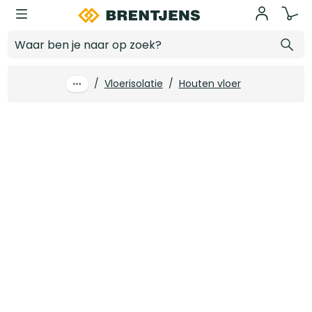
Ga naar hoofdinhoud
100 mm x 1200 x 600 Isovlas bouwisolatie PL100 Rd 2.63 (5 st/pk)
Log in voor prijzen
/
Vloerisolatie
/
Houten vloer