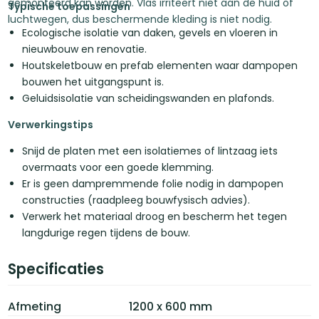
gemonteerd kan worden. Vlas irriteert niet aan de huid of
Typische toepassingen
luchtwegen, dus beschermende kleding is niet nodig.
Ecologische isolatie van daken, gevels en vloeren in
nieuwbouw en renovatie.
Houtskeletbouw en prefab elementen waar dampopen
bouwen het uitgangspunt is.
Geluidsisolatie van scheidingswanden en plafonds.
Verwerkingstips
Snijd de platen met een isolatiemes of lintzaag iets
overmaats voor een goede klemming.
Er is geen dampremmende folie nodig in dampopen
constructies (raadpleeg bouwfysisch advies).
Verwerk het materiaal droog en bescherm het tegen
langdurige regen tijdens de bouw.
Specificaties
Afmeting
1200 x 600 mm