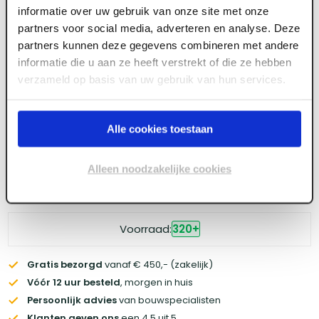
informatie over uw gebruik van onze site met onze
partners voor social media, adverteren en analyse. Deze
Meld je aan of maak een account aan om toegang
partners kunnen deze gegevens combineren met andere
te krijgen tot de prijzen.
informatie die u aan ze heeft verstrekt of die ze hebben
verzameld op basis van uw gebruik van hun services.
Log in voor prijzen
Alle cookies toestaan
Wil je de scherpste prijs? Meld je aan voor een
zakelijke
Alleen noodzakelijke cookies
account
Voorraad:
320
+
Gratis bezorgd
vanaf € 450,- (zakelijk)
Vóór 12 uur besteld
, morgen in huis
Persoonlijk advies
van bouwspecialisten
Klanten geven ons
een 4.5 uit 5