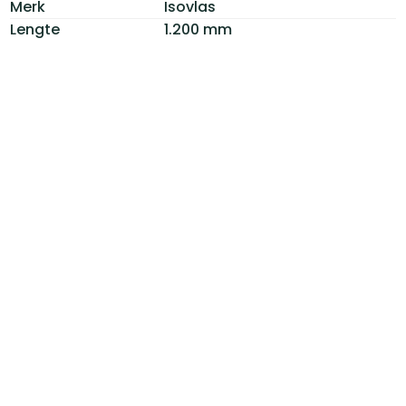
Merk
Isovlas
Lengte
1.200 mm
Breedte
600 mm
Dikte
100 mm
Type
Vlaswol
Oppervlakte
0,72 m2 per plaat
RD Waarde
2.63
Lambda waarde
0,038 W/mK