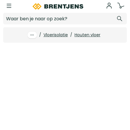
Ga naar hoofdinhoud
100 mm x 1350 x 600 Acoustifit glaswol Rd 2.70 6.48m2/pk (8 st/pk)
Log in voor prijzen
/
Vloerisolatie
/
Houten vloer