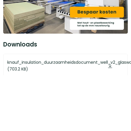
Downloads
knauf_insulation_duurzaamheidsdocument_well_v2_glaswo
(703.2 KB)
DoP prestatieverklaring Acoustifit.pdf (167.7 KB)
Acoustifit productblad en
verwerkinginstructiespdf.pdf (1.6 MB)