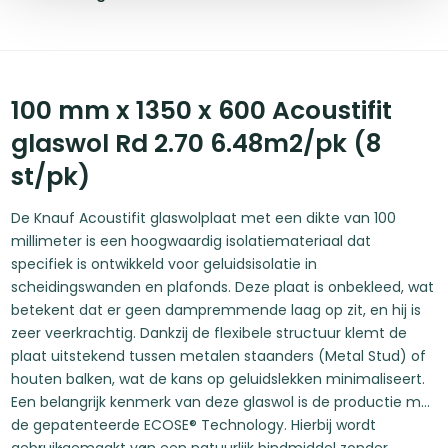
100 mm x 1350 x 600 Acoustifit
glaswol Rd 2.70 6.48m2/pk (8
st/pk)
De Knauf Acoustifit glaswolplaat met een dikte van 100
millimeter is een hoogwaardig isolatiemateriaal dat
specifiek is ontwikkeld voor geluidsisolatie in
scheidingswanden en plafonds. Deze plaat is onbekleed, wat
betekent dat er geen dampremmende laag op zit, en hij is
zeer veerkrachtig. Dankzij de flexibele structuur klemt de
plaat uitstekend tussen metalen staanders (Metal Stud) of
houten balken, wat de kans op geluidslekken minimaliseert.
Een belangrijk kenmerk van deze glaswol is de productie met
de gepatenteerde ECOSE® Technology. Hierbij wordt
gebruikgemaakt van een natuurlijk bindmiddel zonder