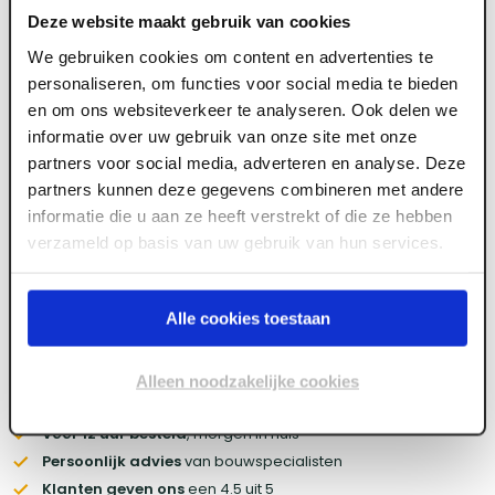
Deze website maakt gebruik van cookies
We gebruiken cookies om content en advertenties te
Meld je aan of maak een account aan om toegang
personaliseren, om functies voor social media te bieden
te krijgen tot de prijzen.
en om ons websiteverkeer te analyseren. Ook delen we
informatie over uw gebruik van onze site met onze
partners voor social media, adverteren en analyse. Deze
partners kunnen deze gegevens combineren met andere
Log in voor prijzen
informatie die u aan ze heeft verstrekt of die ze hebben
verzameld op basis van uw gebruik van hun services.
Wil je de scherpste prijs? Meld je aan voor een
zakelijke
account
Alle cookies toestaan
Voorraad:
800
+
Alleen noodzakelijke cookies
Gratis bezorgd
vanaf € 450,- (zakelijk)
Vóór 12 uur besteld
, morgen in huis
Persoonlijk advies
van bouwspecialisten
Klanten geven ons
een 4.5 uit 5