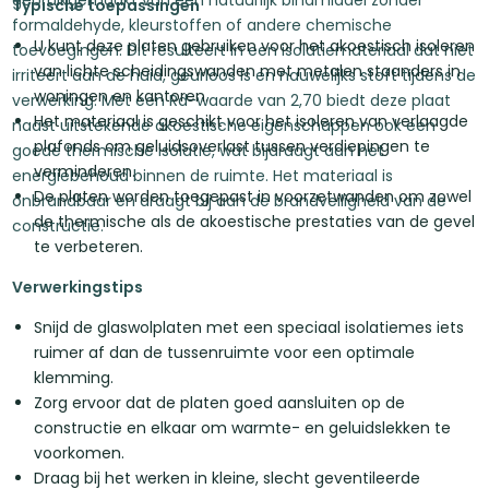
Typische toepassingen
formaldehyde, kleurstoffen of andere chemische
U kunt deze platen gebruiken voor het akoestisch isoleren
toevoegingen. Dit resulteert in een isolatiemateriaal dat niet
van lichte scheidingswanden met metalen staanders in
irriteert aan de huid, geurloos is en nauwelijks stoft tijdens de
woningen en kantoren.
verwerking. Met een Rd-waarde van 2,70 biedt deze plaat
Het materiaal is geschikt voor het isoleren van verlaagde
naast uitstekende akoestische eigenschappen ook een
plafonds om geluidsoverlast tussen verdiepingen te
goede thermische isolatie, wat bijdraagt aan het
verminderen.
energiebehoud binnen de ruimte. Het materiaal is
De platen worden toegepast in voorzetwanden om zowel
onbrandbaar en draagt bij aan de brandveiligheid van de
de thermische als de akoestische prestaties van de gevel
constructie.
te verbeteren.
Verwerkingstips
Snijd de glaswolplaten met een speciaal isolatiemes iets
ruimer af dan de tussenruimte voor een optimale
klemming.
Zorg ervoor dat de platen goed aansluiten op de
constructie en elkaar om warmte- en geluidslekken te
voorkomen.
Draag bij het werken in kleine, slecht geventileerde