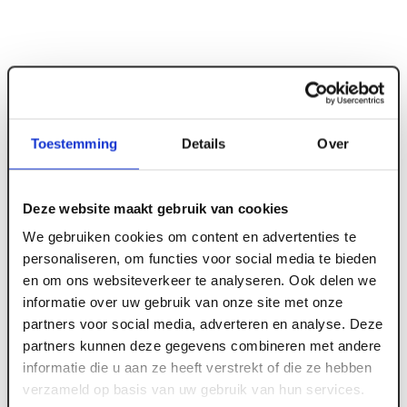
Toestemming
Details
Over
ART001375
100 mm x 2000 x 1000 EPS100SE Rd 2.75
Deze website maakt gebruik van cookies
We gebruiken cookies om content en advertenties te
Meld je aan of maak een account aan om toegang
personaliseren, om functies voor social media te bieden
te krijgen tot de prijzen.
en om ons websiteverkeer te analyseren. Ook delen we
informatie over uw gebruik van onze site met onze
partners voor social media, adverteren en analyse. Deze
partners kunnen deze gegevens combineren met andere
Log in voor prijzen
informatie die u aan ze heeft verstrekt of die ze hebben
verzameld op basis van uw gebruik van hun services.