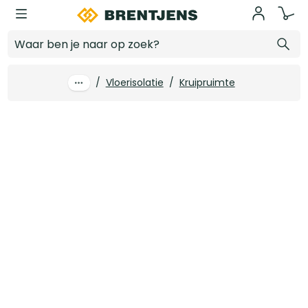
Ga naar hoofdinhoud
100 mm x 2000 x 1000 EPS100SE Rd 2.75
Log in voor prijzen
/
Vloerisolatie
/
Kruipruimte