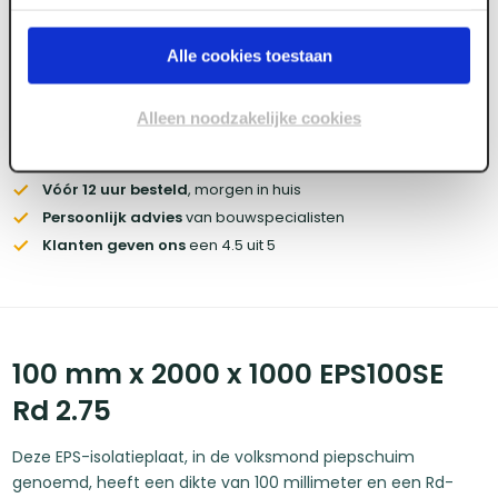
Wil je de scherpste prijs? Meld je aan voor een
zakelijke
account
Alle cookies toestaan
Voorraad:
120
+
Alleen noodzakelijke cookies
Gratis bezorgd
vanaf € 450,- (zakelijk)
Vóór 12 uur besteld
, morgen in huis
Persoonlijk advies
van bouwspecialisten
Klanten geven ons
een 4.5 uit 5
100 mm x 2000 x 1000 EPS100SE
Rd 2.75
Deze EPS-isolatieplaat, in de volksmond piepschuim
genoemd, heeft een dikte van 100 millimeter en een Rd-