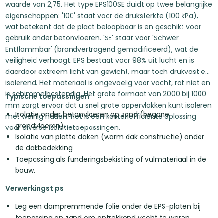
waarde van 2,75. Het type EPS100SE duidt op twee belangrijke
eigenschappen: '100' staat voor de druksterkte (100 kPa),
wat betekent dat de plaat beloopbaar is en geschikt voor
gebruik onder betonvloeren. 'SE' staat voor 'Schwer
Entflammbar' (brandvertragend gemodificeerd), wat de
veiligheid verhoogt. EPS bestaat voor 98% uit lucht en is
daardoor extreem licht van gewicht, maar toch drukvast en
isolerend. Het materiaal is ongevoelig voor vocht, rot niet en
is schimmelbestendig. Het grote formaat van 2000 bij 1000
Typische toepassingen
mm zorgt ervoor dat u snel grote oppervlakken kunt isoleren
Isolatie onder betonvloeren op zand (begane
met weinig naden. Het is een kostenefficiënte oplossing
grondvloeren).
voor diverse isolatietoepassingen.
Isolatie van platte daken (warm dak constructie) onder
de dakbedekking.
Toepassing als funderingsbekisting of vulmateriaal in de
bouw.
Verwerkingstips
Leg een dampremmende folie onder de EPS-platen bij
toepassing op zand om optrekkend vocht te weren.