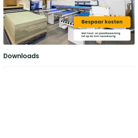
Downloads
KOMO_EPS_platen.pdf (415.1 KB)
Heb je ook gedacht aan?