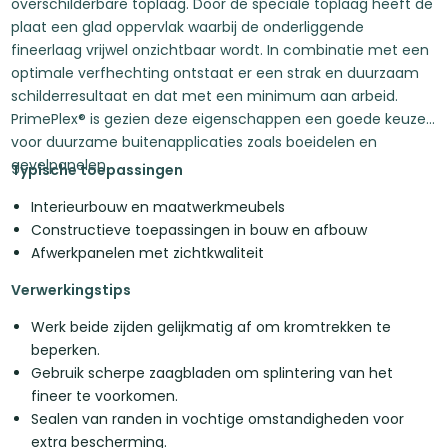
overschilderbare toplaag. Door de speciale toplaag heeft de
plaat een glad oppervlak waarbij de onderliggende
fineerlaag vrijwel onzichtbaar wordt. In combinatie met een
optimale verfhechting ontstaat er een strak en duurzaam
schilderresultaat en dat met een minimum aan arbeid.
PrimePlex® is gezien deze eigenschappen een goede keuze
voor duurzame buitenapplicaties zoals boeidelen en
gevelpanelen.
Typische toepassingen
Interieurbouw en maatwerkmeubels
Constructieve toepassingen in bouw en afbouw
Afwerkpanelen met zichtkwaliteit
Verwerkingstips
Werk beide zijden gelijkmatig af om kromtrekken te
beperken.
Gebruik scherpe zaagbladen om splintering van het
fineer te voorkomen.
Sealen van randen in vochtige omstandigheden voor
extra bescherming.