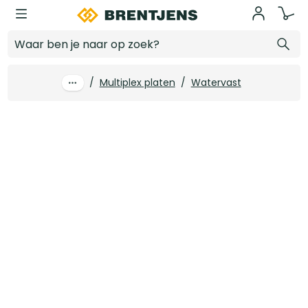
Ga naar hoofdinhoud
12 mm x 2500 x 1220 Primeplex Okoume Garantiemultiplex FSC
Log in voor prijzen
/
Multiplex platen
/
Watervast