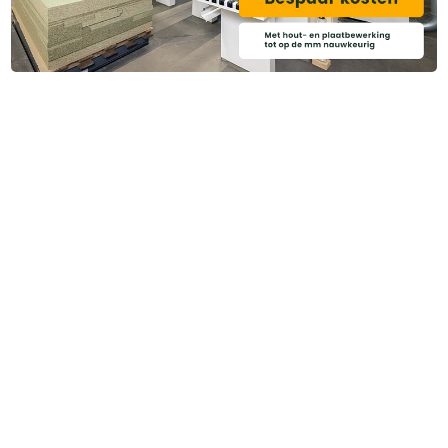
Heb je ook gedacht aan?
ART001049
Randsealer PVAC wit 750 gr.