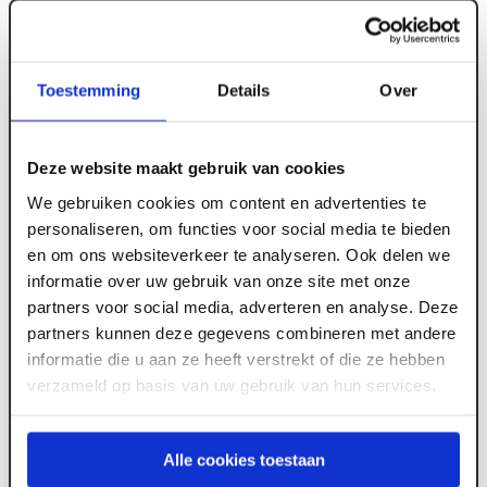
Toestemming
Details
Over
ART000223
12 mm x 2500 x 1220 Primeplex Okoume
Deze website maakt gebruik van cookies
Garantiemultiplex FSC
We gebruiken cookies om content en advertenties te
personaliseren, om functies voor social media te bieden
en om ons websiteverkeer te analyseren. Ook delen we
Meld je aan of maak een account aan om toegang
informatie over uw gebruik van onze site met onze
te krijgen tot de prijzen.
partners voor social media, adverteren en analyse. Deze
partners kunnen deze gegevens combineren met andere
informatie die u aan ze heeft verstrekt of die ze hebben
verzameld op basis van uw gebruik van hun services.
Log in voor prijzen
Alle cookies toestaan
Wil je de scherpste prijs? Meld je aan voor een
zakelijke