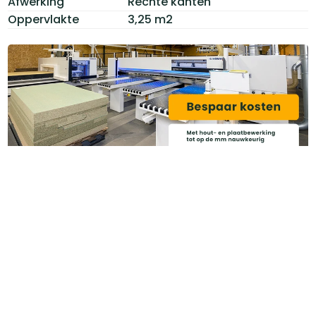
Afwerking
Rechte kanten
Oppervlakte
3,25 m2
Downloads
Brochure Cetris houtvezelcementplaten.pdf (1.4
MB)
Advies nagelen Cetris Basis.pdf (421.9 KB)