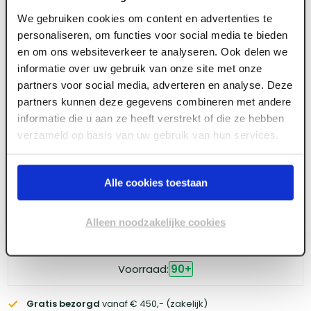
12 mm x 2600 x 1250 Spaanplaat
We gebruiken cookies om content en advertenties te
Cementgebonden
personaliseren, om functies voor social media te bieden
en om ons websiteverkeer te analyseren. Ook delen we
informatie over uw gebruik van onze site met onze
partners voor social media, adverteren en analyse. Deze
Meld je aan of maak een account aan om toegang
partners kunnen deze gegevens combineren met andere
te krijgen tot de prijzen.
informatie die u aan ze heeft verstrekt of die ze hebben
verzameld op basis van uw gebruik van hun services.
Log in voor prijzen
Alle cookies toestaan
Wil je de scherpste prijs? Meld je aan voor een
zakelijke
Alleen noodzakelijke cookies
account
Voorraad:
90
+
Gratis bezorgd
vanaf € 450,- (zakelijk)