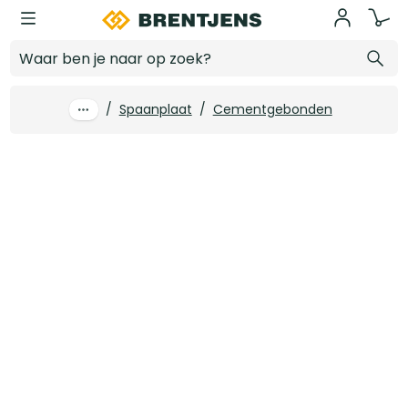
Ga naar hoofdinhoud
12 mm x 2600 x 1250 Spaanplaat Cementgebonden
Log in voor prijzen
/
Spaanplaat
/
Cementgebonden