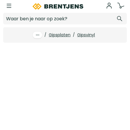
Ga naar hoofdinhoud
1200 x 600 mm Gips Vinyl Wit +Alu (6 st/pk)
Log in voor prijzen
/
Gipsplaten
/
Gipsvinyl