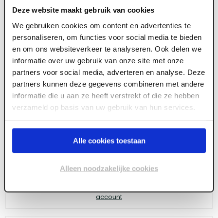
Deze website maakt gebruik van cookies
We gebruiken cookies om content en advertenties te
personaliseren, om functies voor social media te bieden
ART006535
en om ons websiteverkeer te analyseren. Ook delen we
1200 x 600 mm Gips Vinyl Wit +Alu (6 st/pk)
informatie over uw gebruik van onze site met onze
partners voor social media, adverteren en analyse. Deze
partners kunnen deze gegevens combineren met andere
informatie die u aan ze heeft verstrekt of die ze hebben
Meld je aan of maak een account aan om toegang
verzameld op basis van uw gebruik van hun services.
te krijgen tot de prijzen.
Alle cookies toestaan
Log in voor prijzen
Alleen noodzakelijke cookies
Wil je de scherpste prijs? Meld je aan voor een
zakelijke
account