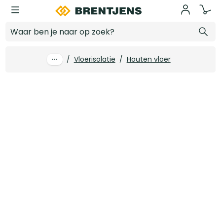
Ga naar hoofdinhoud
140 mm x 1200 x 600 Isovlas bouwisolatie PL140 Rd 3.68 (3 st/pk)
Log in voor prijzen
/
Vloerisolatie
/
Houten vloer