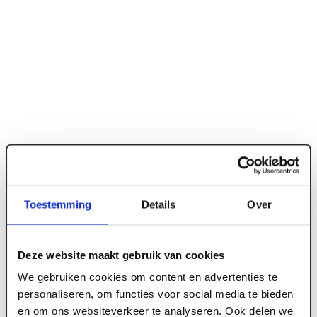
Toestemming
Details
Over
ART001437
Deze website maakt gebruik van cookies
We gebruiken cookies om content en advertenties te
140 mm x 1200 x 600 Isovlas bouwisolatie
personaliseren, om functies voor social media te bieden
PL140 Rd 3.68 (3 st/pk)
en om ons websiteverkeer te analyseren. Ook delen we