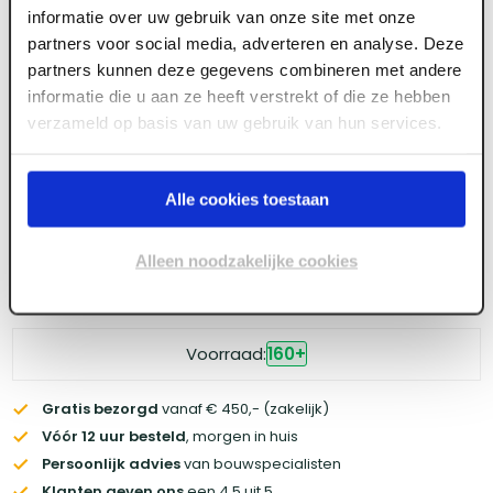
informatie over uw gebruik van onze site met onze
partners voor social media, adverteren en analyse. Deze
Meld je aan of maak een account aan om toegang
partners kunnen deze gegevens combineren met andere
te krijgen tot de prijzen.
informatie die u aan ze heeft verstrekt of die ze hebben
verzameld op basis van uw gebruik van hun services.
Log in voor prijzen
Alle cookies toestaan
Wil je de scherpste prijs? Meld je aan voor een
zakelijke
Alleen noodzakelijke cookies
account
Voorraad:
160
+
Gratis bezorgd
vanaf € 450,- (zakelijk)
Vóór 12 uur besteld
, morgen in huis
Persoonlijk advies
van bouwspecialisten
Klanten geven ons
een 4.5 uit 5