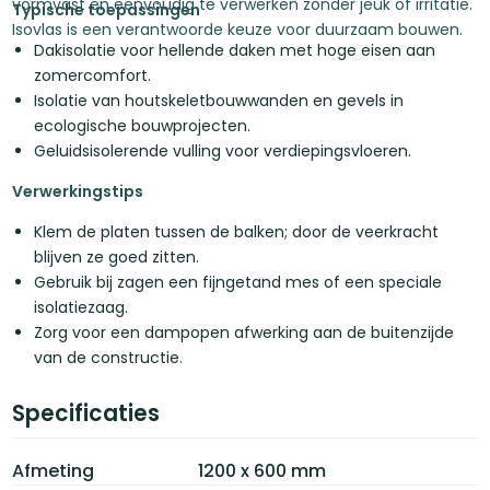
vormvast en eenvoudig te verwerken zonder jeuk of irritatie.
Typische toepassingen
Isovlas is een verantwoorde keuze voor duurzaam bouwen.
Dakisolatie voor hellende daken met hoge eisen aan
zomercomfort.
Isolatie van houtskeletbouwwanden en gevels in
ecologische bouwprojecten.
Geluidsisolerende vulling voor verdiepingsvloeren.
Verwerkingstips
Klem de platen tussen de balken; door de veerkracht
blijven ze goed zitten.
Gebruik bij zagen een fijngetand mes of een speciale
isolatiezaag.
Zorg voor een dampopen afwerking aan de buitenzijde
van de constructie.
Specificaties
Afmeting
1200 x 600 mm