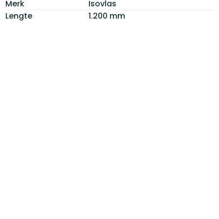
Merk
Isovlas
Lengte
1.200 mm
Breedte
600 mm
Dikte
140 mm
Type
Vlaswol
Oppervlakte
0,72 m2 per plaat
RD Waarde
3.95
Lambda waarde
0,038 W/mK