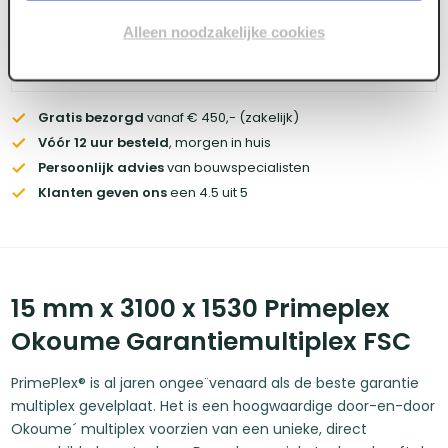
account
Alleen noodzakelijke cookies
Voorraad:
90
+
Gratis bezorgd
vanaf € 450,- (zakelijk)
Vóór 12 uur besteld
, morgen in huis
Persoonlijk advies
van bouwspecialisten
Klanten geven ons
een 4.5 uit 5
15 mm x 3100 x 1530 Primeplex
Okoume Garantiemultiplex FSC
PrimePlex® is al jaren ongee¨venaard als de beste garantie
multiplex gevelplaat. Het is een hoogwaardige door-en-door
Okoume´ multiplex voorzien van een unieke, direct