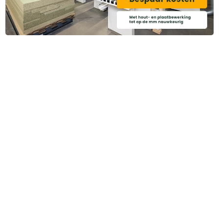
Heb je ook gedacht aan?
ART001049
Randsealer PVAC wit 750 gr.