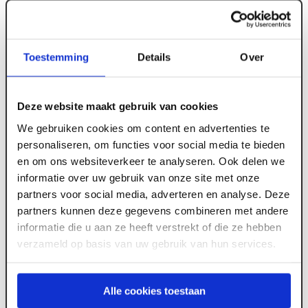
Toestemming
Details
Over
ART000226
15 mm x 3100 x 1530 Primeplex Okoume
Deze website maakt gebruik van cookies
Garantiemultiplex FSC
We gebruiken cookies om content en advertenties te
personaliseren, om functies voor social media te bieden
en om ons websiteverkeer te analyseren. Ook delen we
Meld je aan of maak een account aan om toegang
informatie over uw gebruik van onze site met onze
te krijgen tot de prijzen.
partners voor social media, adverteren en analyse. Deze
partners kunnen deze gegevens combineren met andere
informatie die u aan ze heeft verstrekt of die ze hebben
verzameld op basis van uw gebruik van hun services.
Log in voor prijzen
Alle cookies toestaan
Wil je de scherpste prijs? Meld je aan voor een
zakelijke