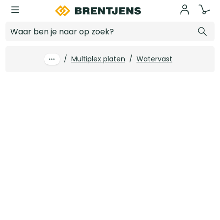
Ga naar hoofdinhoud
15 mm x 3100 x 1530 Primeplex Okoume Garantiemultiplex FSC
Log in voor prijzen
/
Multiplex platen
/
Watervast