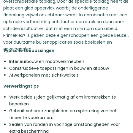
overschilderbare toplaag. Door de speciale toplaag heeft de
plaat een glad oppervlak waarbij de onderliggende
fineerlaag vrijwel onzichtbaar wordt. In combinatie met een
optimale verfhechting ontstaat er een strak en duurzaam
schilderresultaat en dat met een minimum aan arbeid.
PrimePlex® is gezien deze eigenschappen een goede keuze
voor duurzame buitenapplicaties zoals boeidelen en
gevelpanelen.
Typische toepassingen
Interieurbouw en maatwerkmeubels
Constructieve toepassingen in bouw en afbouw
Afwerkpanelen met zichtkwaliteit
Verwerkingstips
Werk beide zijden gelijkmatig af om kromtrekken te
beperken.
Gebruik scherpe zaagbladen om splintering van het
fineer te voorkomen.
Sealen van randen in vochtige omstandigheden voor
extra bescherming.