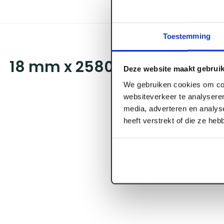
Toestemming
18 mm x 2580 x 675 ESB Plus
Deze website maakt gebruik
We gebruiken cookies om con
websiteverkeer te analyseren
media, adverteren en analys
heeft verstrekt of die ze he