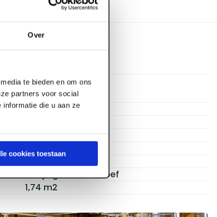
Over
l media te bieden en om ons
ze partners voor social
2580 x 675 mm
informatie die u aan ze
2.580 mm
675 mm
18 mm
ESB plus
lle cookies toestaan
PEFC
4-zijdig Tand & Groef
1,74 m2