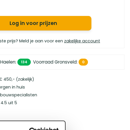
Log in voor prijzen
ste prijs? Meld je aan voor een
zakelijke account
 Haelen
:
Voorraad Gronsveld
:
134
0
 450,- (zakelijk)
orgen in huis
bouwspecialisten
4.5 uit 5