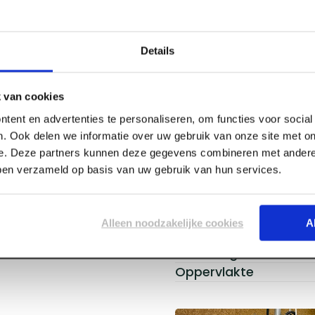
Details
Specificaties
 P5 TG4 PEFC
 van cookies
tent en advertenties te personaliseren, om functies voor socia
. Ook delen we informatie over uw gebruik van onze site met on
Afmeting
e. Deze partners kunnen deze gegevens combineren met andere 
Lengte
bben verzameld op basis van uw gebruik van hun services.
Breedte
Dikte
Plaatsoort
Alleen noodzakelijke cookies
A
Certificaat
Afwerking
Oppervlakte