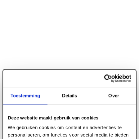
Toestemming
Details
Over
ART000002
Deze website maakt gebruik van cookies
18 x 45 mm Vuren geschaafd FSC
We gebruiken cookies om content en advertenties te
personaliseren, om functies voor social media te bieden