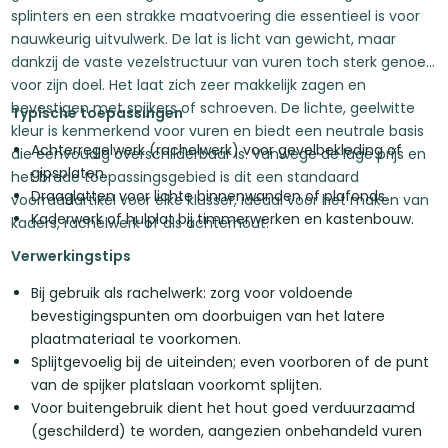
splinters en een strakke maatvoering die essentieel is voor
nauwkeurig uitvulwerk. De lat is licht van gewicht, maar
dankzij de vaste vezelstructuur van vuren toch sterk genoeg
voor zijn doel. Het laat zich zeer makkelijk zagen en
bevestigen met spijkers of schroeven. De lichte, geelwitte
Typische toepassingen
kleur is kenmerkend voor vuren en biedt een neutrale basis
Achterregelwerk (rachelwerk) voor gevelbekleding of
die eenvoudig overschilderbaar is. Vanwege de lage prijs en
gipsplaten.
het brede toepassingsgebied is dit een standaard
Draaglatten voor lichte binnenwanden of plafonds.
voorraadartikel voor elke klusser, ideaal voor het maken van
Kaderwerk of hulplat bij timmerwerken en kastenbouw.
kaders, rachelwerk of als achterhout.
Verwerkingstips
Bij gebruik als rachelwerk: zorg voor voldoende
bevestigingspunten om doorbuigen van het latere
plaatmateriaal te voorkomen.
Splijtgevoelig bij de uiteinden; even voorboren of de punt
van de spijker platslaan voorkomt splijten.
Voor buitengebruik dient het hout goed verduurzaamd
(geschilderd) te worden, aangezien onbehandeld vuren