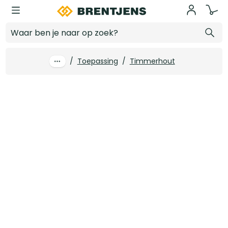
Ga naar hoofdinhoud
18 x 45 mm Vuren geschaafd FSC
Log in voor prijzen
/
Toepassing
/
Timmerhout