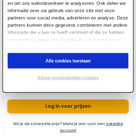
en om ons websiteverkeer te analyseren. Ook delen we
informatie over uw gebruik van onze site met onze
Lengte
Voorraad
Aantal
Totaal
partners voor social media, adverteren en analyse. Deze
800
+
2700 mm
partners kunnen deze gegevens combineren met andere
informatie die u aan ze heeft verstrekt of die ze hebben
verzameld op basis van uw gebruik van hun services.
800
+
3000 mm
800
+
4200 mm
Alle cookies toestaan
800
+
4800 mm
Alleen noodzakelijke cookies
Log in voor prijzen
Wil je de scherpste prijs? Meld je aan voor een
zakelijke
account