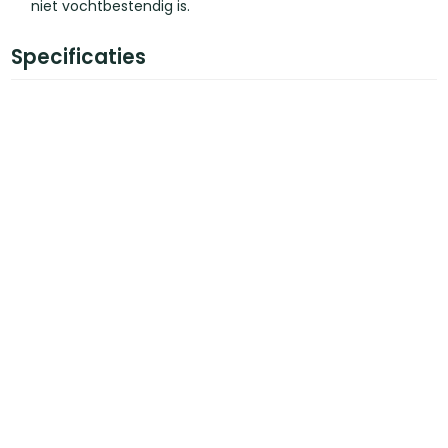
niet vochtbestendig is.
Specificaties
Kopmaat
18 x 45 mm
Breedte
45 mm
Dikte
18 mm
Materiaal
Vurenhout
Certificaat
FSC
Afwerking
Geschaafd