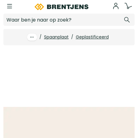
Ga naar hoofdinhoud
28 mm x 2800 x 2070 Spaanplaat geplastificeerd U147 Seashell BST PEFC
Log in voor prijzen
/
Spaanplaat
/
Geplastificeerd