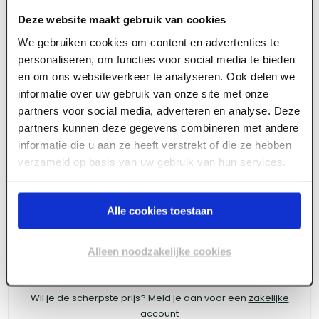
Deze website maakt gebruik van cookies
We gebruiken cookies om content en advertenties te
personaliseren, om functies voor social media te bieden
ART004958
en om ons websiteverkeer te analyseren. Ook delen we
28 mm x 2800 x 2070 Spaanplaat
informatie over uw gebruik van onze site met onze
partners voor social media, adverteren en analyse. Deze
geplastificeerd U147 Seashell BST PEFC
partners kunnen deze gegevens combineren met andere
informatie die u aan ze heeft verstrekt of die ze hebben
verzameld op basis van uw gebruik van hun services.
Meld je aan of maak een account aan om toegang
te krijgen tot de prijzen.
Alle cookies toestaan
Alleen noodzakelijke cookies
Log in voor prijzen
Wil je de scherpste prijs? Meld je aan voor een
zakelijke
account